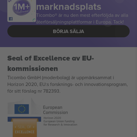
marknadsplats
Ticombo® är nu den mest efterföljda av alla
återförsäljningsplattformar i Europa. Tack!
BÖRJA SÄLJA
Seal of Excellence av EU-
kommissionen
Ticombo GmbH (moderbolag) är uppmärksammat i
Horizon 2020, EU:s forsknings- och innovationsprogram,
för sitt förslag nr 782393.