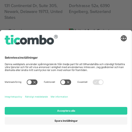
131 Continental Dr, Suite 305,
Dorfstrasse 52a, 6390
Newark, Delaware 19713, United
Engelberg, Switzerland
States
Bulgaria
United Arab Emirates
Regus Sofia City West, bul
UAE Dubai Silicon Oasis, DDP
Totleben 53-55, 1606 Sofia,
Building A1, Office 302, Dubai,
Bulgaria
United Arab Emirates
Mexico
Av Chapultepec 360, Roma
Norte, Cuauhtémoc, 06700
Ciudad de México, CDMX,
Mexico
Plattformsleverantörens juridiska enhet kan variera beroende på
plats, evenemang och/eller domän. För detaljer, se specifik
evenemangssida, avtryck och villkor.,
Leverantörens namn
och
Villkor.
© 2026 Ticombo. Alla rättigheter förbehållna.