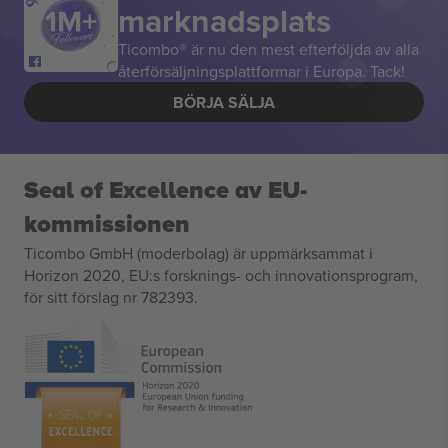
marknadsplats
Ticombo® är nu den mest efterföljda av alla
återförsäljningsplattformar i Europa. Tack!
BÖRJA SÄLJA
Seal of Excellence av EU-
kommissionen
Ticombo GmbH (moderbolag) är uppmärksammat i
Horizon 2020, EU:s forsknings- och innovationsprogram,
för sitt förslag nr 782393.