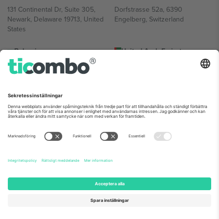
131 Continental Dr, Suite 305,
Dorfstrasse 52a, 6390
Newark, Delaware 19713, United
Engelberg, Switzerland
States
Bulgaria
United Arab Emirates
Regus Sofia City West, bul
UAE Dubai Silicon Oasis, DDP
Totleben 53-55, 1606 Sofia,
Building A1, Office 302, Dubai,
Bulgaria
United Arab Emirates
Mexico
Av Chapultepec 360, Roma
Norte, Cuauhtémoc, 06700
Ciudad de México, CDMX,
Mexico
Plattformsleverantörens juridiska enhet kan variera beroende på
plats, evenemang och/eller domän. För detaljer, se specifik
evenemangssida, avtryck och villkor.,
Leverantörens namn
och
Villkor.
© 2026 Ticombo. Alla rättigheter förbehållna.