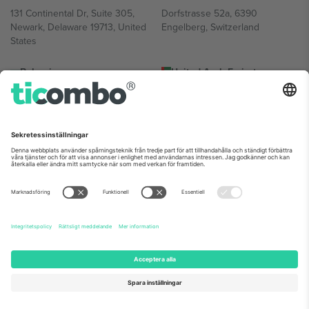
131 Continental Dr, Suite 305,
Dorfstrasse 52a, 6390
Newark, Delaware 19713, United
Engelberg, Switzerland
States
Bulgaria
United Arab Emirates
Regus Sofia City West, bul
UAE Dubai Silicon Oasis, DDP
Totleben 53-55, 1606 Sofia,
Building A1, Office 302, Dubai,
Bulgaria
United Arab Emirates
Mexico
Av Chapultepec 360, Roma
Norte, Cuauhtémoc, 06700
Ciudad de México, CDMX,
Mexico
Plattformsleverantörens juridiska enhet kan variera beroende på
plats, evenemang och/eller domän. För detaljer, se specifik
evenemangssida, avtryck och villkor.,
Leverantörens namn
och
Villkor.
© 2026 Ticombo. Alla rättigheter förbehållna.