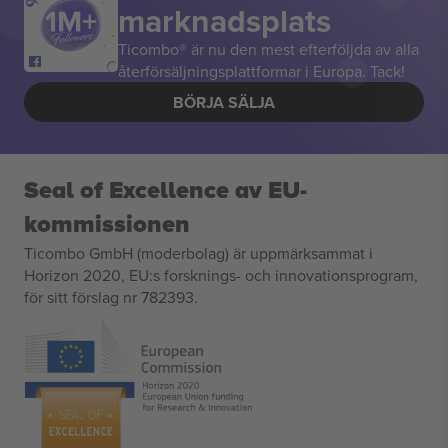
marknadsplats
Ticombo® är nu den mest efterföljda av alla
återförsäljningsplattformar i Europa. Tack!
BÖRJA SÄLJA
Seal of Excellence av EU-
kommissionen
Ticombo GmbH (moderbolag) är uppmärksammat i
Horizon 2020, EU:s forsknings- och innovationsprogram,
för sitt förslag nr 782393.