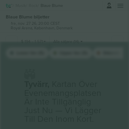
Logga in
Musik
Rock
Blaue Blume
Blaue Blume biljetter
fre, nov. 27 26, 20:00 CEST
Royal Arena,
København, Denmark
$
194
-
1 571
Alla säljare (14)
Lower tier (5)
Upper tier (5)
Stående (4)
Tyvärr,
Kartan Över
Evenemangsplatsen
Är Inte Tillgänglig
Just Nu — Vi Lägger
Till Den Inom Kort.