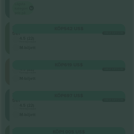
Lägsta
kategori
pris på
Upper
KÖP
542 US$
tier
VARJE KATEGORI
4.5 (22)
Företagssäljare
M-biljett
Stående
KÖP
619 US$
4.5 (22)
VARJE KATEGORI
Företagssäljare
M-biljett
Lower
KÖP
697 US$
tier
VARJE KATEGORI
4.5 (22)
Företagssäljare
M-biljett
Upper
KÖP
1 005 US$