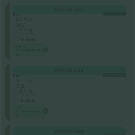
Upper
KÖP
216 US$
tier
VARJE KATEGORI
Sektion
307
5.0 (2)
Företagssäljare
M-biljett
Lägsta
evenemangspris
på
Upper
KÖP
216 US$
tier
VARJE KATEGORI
Sektion
312
5.0 (2)
Företagssäljare
M-biljett
Lägsta
evenemangspris
på
Stående
KÖP
232 US$