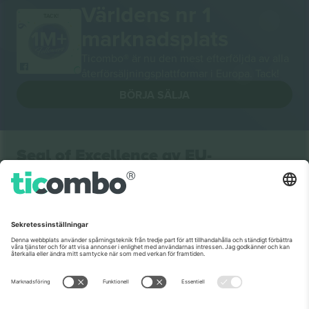
Världens nr 1
TACK!
marknadsplats
Ticombo® är nu den mest efterföljda av alla
återförsäljningsplattformar i Europa. Tack!
BÖRJA SÄLJA
Seal of Excellence av EU-
kommissionen
Ticombo GmbH (moderbolag) är uppmärksammat i
Horizon 2020, EU:s forsknings- och innovationsprogram,
för sitt förslag nr 782393.