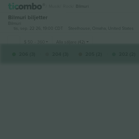
Musik
Rock
Bilmuri
Bilmuri biljetter
Bilmuri
tis, sep. 22 26, 19:00 CDT
Steelhouse,
Omaha, United States
$
50
-
360
Alla säljare (42)
206 (3)
204 (3)
205 (2)
202 (2)