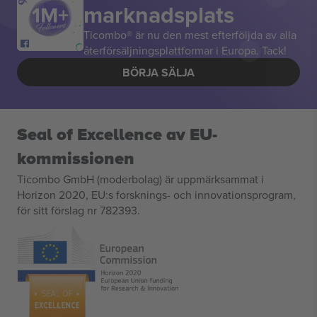
marknadsplats
Ticombo® är nu den mest efterföljda av alla
återförsäljningsplattformar i Europa. Tack!
BÖRJA SÄLJA
Seal of Excellence av EU-
kommissionen
Ticombo GmbH (moderbolag) är uppmärksammat i
Horizon 2020, EU:s forsknings- och innovationsprogram,
för sitt förslag nr 782393.