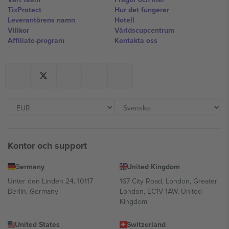
TixProtect
Hur det fungerar
Leverantörens namn
Hotell
Villkor
Världscupcentrum
Affiliate-program
Kontakta oss
Kontor och support
Germany
United Kingdom
Unter den Linden 24, 10117
167 City Road, London, Greater
Berlin, Germany
London, EC1V 1AW, United
Kingdom
United States
Switzerland