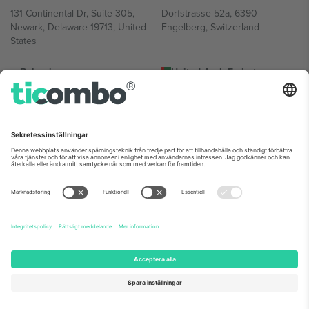
131 Continental Dr, Suite 305,
Dorfstrasse 52a, 6390
Newark, Delaware 19713, United
Engelberg, Switzerland
States
Bulgaria
United Arab Emirates
Regus Sofia City West, bul
UAE Dubai Silicon Oasis, DDP
Totleben 53-55, 1606 Sofia,
Building A1, Office 302, Dubai,
Bulgaria
United Arab Emirates
Mexico
Av Chapultepec 360, Roma
Norte, Cuauhtémoc, 06700
Ciudad de México, CDMX,
Mexico
Plattformsleverantörens juridiska enhet kan variera beroende på
plats, evenemang och/eller domän. För detaljer, se specifik
evenemangssida, avtryck och villkor.,
Leverantörens namn
och
Villkor.
© 2026 Ticombo. Alla rättigheter förbehållna.