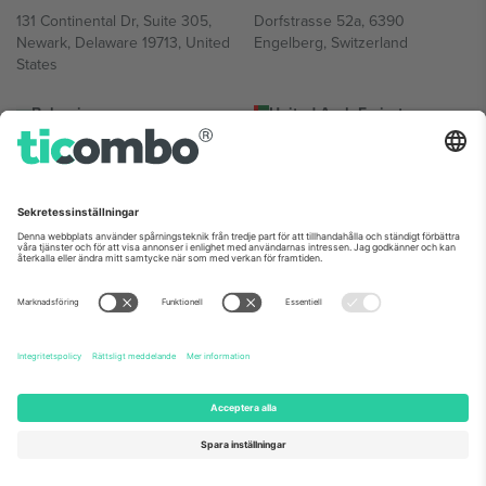
131 Continental Dr, Suite 305,
Dorfstrasse 52a, 6390
Newark, Delaware 19713, United
Engelberg, Switzerland
States
Bulgaria
United Arab Emirates
Regus Sofia City West, bul
UAE Dubai Silicon Oasis, DDP
Totleben 53-55, 1606 Sofia,
Building A1, Office 302, Dubai,
Bulgaria
United Arab Emirates
Mexico
Av Chapultepec 360, Roma
Norte, Cuauhtémoc, 06700
Ciudad de México, CDMX,
Mexico
Plattformsleverantörens juridiska enhet kan variera beroende på
plats, evenemang och/eller domän. För detaljer, se specifik
evenemangssida, avtryck och villkor.,
Leverantörens namn
och
Villkor.
© 2026 Ticombo. Alla rättigheter förbehållna.