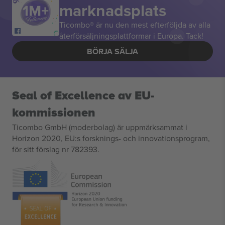
marknadsplats
Ticombo® är nu den mest efterföljda av alla
återförsäljningsplattformar i Europa. Tack!
BÖRJA SÄLJA
Seal of Excellence av EU-
kommissionen
Ticombo GmbH (moderbolag) är uppmärksammat i
Horizon 2020, EU:s forsknings- och innovationsprogram,
för sitt förslag nr 782393.