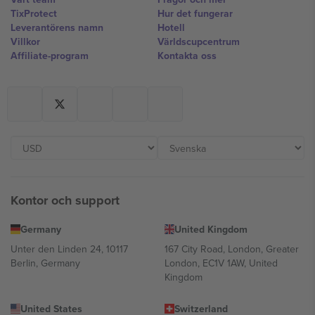
TixProtect
Hur det fungerar
Leverantörens namn
Hotell
Villkor
Världscupcentrum
Affiliate-program
Kontakta oss
Kontor och support
Germany
United Kingdom
Unter den Linden 24, 10117
167 City Road, London, Greater
Berlin, Germany
London, EC1V 1AW, United
Kingdom
United States
Switzerland