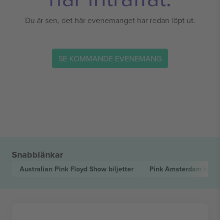
Du är sen, det här evenemanget har redan löpt ut.
SE KOMMANDE EVENEMANG
Snabblänkar
Australian Pink Floyd Show
biljetter
Pink Amsterdam
bilje