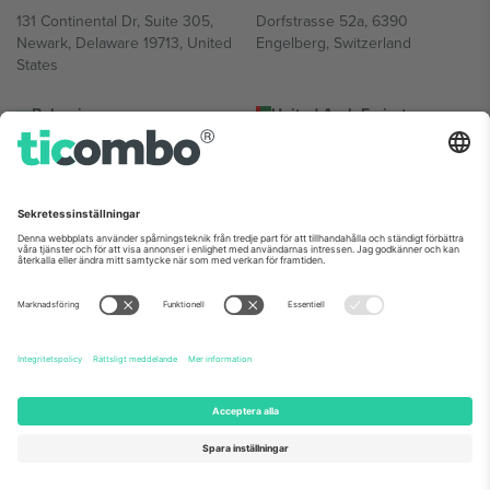
131 Continental Dr, Suite 305,
Dorfstrasse 52a, 6390
Newark, Delaware 19713, United
Engelberg, Switzerland
States
Bulgaria
United Arab Emirates
Regus Sofia City West, bul
UAE Dubai Silicon Oasis, DDP
Totleben 53-55, 1606 Sofia,
Building A1, Office 302, Dubai,
Bulgaria
United Arab Emirates
Mexico
Av Chapultepec 360, Roma
Norte, Cuauhtémoc, 06700
Ciudad de México, CDMX,
Mexico
Plattformsleverantörens juridiska enhet kan variera beroende på
plats, evenemang och/eller domän. För detaljer, se specifik
evenemangssida, avtryck och villkor.,
Leverantörens namn
och
Villkor.
© 2026 Ticombo. Alla rättigheter förbehållna.