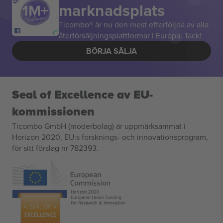
marknadsplats
Ticombo® är nu den mest efterföljda av alla
återförsäljningsplattformar i Europa. Tack!
BÖRJA SÄLJA
Seal of Excellence av EU-
kommissionen
Ticombo GmbH (moderbolag) är uppmärksammat i
Horizon 2020, EU:s forsknings- och innovationsprogram,
för sitt förslag nr 782393.