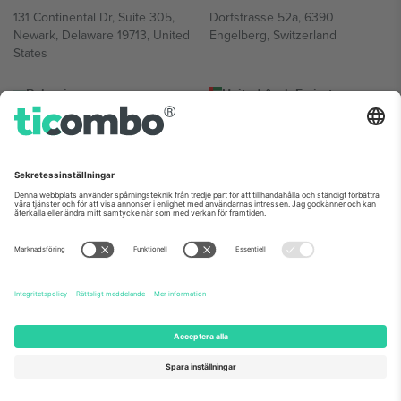
131 Continental Dr, Suite 305,
Dorfstrasse 52a, 6390
Newark, Delaware 19713, United
Engelberg, Switzerland
States
Bulgaria
United Arab Emirates
Regus Sofia City West, bul
UAE Dubai Silicon Oasis, DDP
Totleben 53-55, 1606 Sofia,
Building A1, Office 302, Dubai,
Bulgaria
United Arab Emirates
Mexico
Av Chapultepec 360, Roma
Norte, Cuauhtémoc, 06700
Ciudad de México, CDMX,
Mexico
Plattformsleverantörens juridiska enhet kan variera beroende på
plats, evenemang och/eller domän. För detaljer, se specifik
evenemangssida, avtryck och villkor.,
Leverantörens namn
och
Villkor.
© 2026 Ticombo. Alla rättigheter förbehållna.