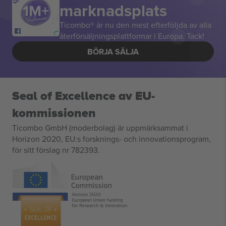
marknadsplats
Ticombo® är nu den mest efterföljda av alla
återförsäljningsplattformar i Europa. Tack!
BÖRJA SÄLJA
Seal of Excellence av EU-
kommissionen
Ticombo GmbH (moderbolag) är uppmärksammat i
Horizon 2020, EU:s forsknings- och innovationsprogram,
för sitt förslag nr 782393.