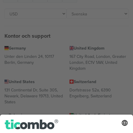
Kontor och support
Germany
United Kingdom
Unter den Linden 24, 10117
167 City Road, London, Greater
Berlin, Germany
London, EC1V 1AW, United
Kingdom
United States
Switzerland
131 Continental Dr, Suite 305,
Dorfstrasse 52a, 6390
Newark, Delaware 19713, United
Engelberg, Switzerland
States
Bulgaria
United Arab Emirates
Regus Sofia City West, bul
UAE Dubai Silicon Oasis, DDP
Totleben 53-55, 1606 Sofia,
Building A1, Office 302, Dubai,