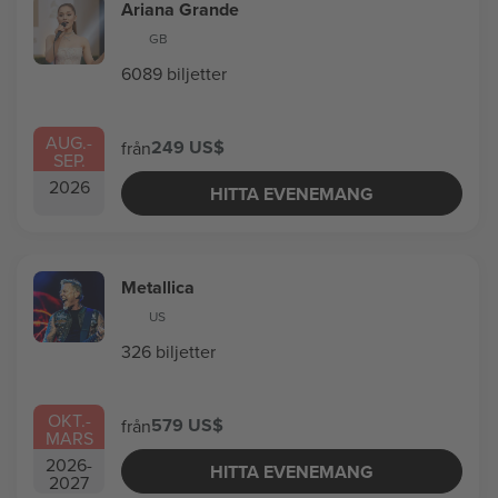
Ariana Grande
GB
6089 biljetter
AUG.
-
249 US$
från
SEP.
2026
HITTA EVENEMANG
Metallica
US
326 biljetter
OKT.
-
579 US$
från
MARS
2026
-
HITTA EVENEMANG
2027