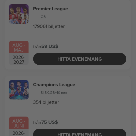
Premier League
GB
179061 biljetter
AUG.
-
59 US$
från
MAJ
2026
-
HITTA EVENEMANG
2027
Champions League
SI
,
SK
,
GB
+10 mer
354 biljetter
AUG.
-
75 US$
från
JUNI
2026
-
HITTA EVENEMANG