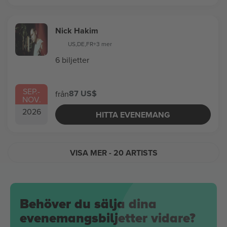
Nick Hakim
US
,
DE
,
FR
+3 mer
6 biljetter
SEP.
-
87 US$
från
NOV.
2026
HITTA EVENEMANG
VISA MER
- 20 ARTISTS
Behöver du sälja dina
evenemangsbiljetter vidare?