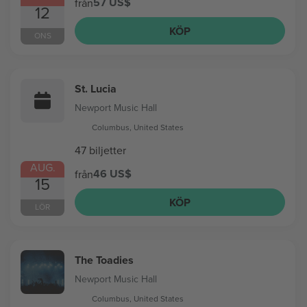
57 US$
från
12
KÖP
ONS
St. Lucia
Newport Music Hall
Columbus, United States
47 biljetter
AUG.
46 US$
från
15
KÖP
LÖR
The Toadies
Newport Music Hall
Columbus, United States