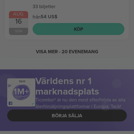
33 biljetter
AUG.
54 US$
från
16
KÖP
SÖN
VISA MER
- 20 EVENEMANG
Världens nr 1
TACK!
marknadsplats
Ticombo® är nu den mest efterföljda av alla
återförsäljningsplattformar i Europa. Tack!
BÖRJA SÄLJA