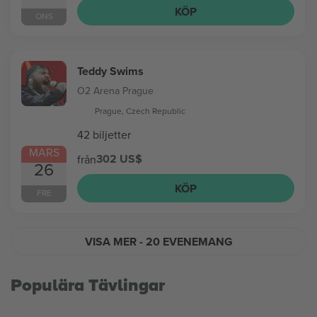
KÖP
ONS
Teddy Swims
O2 Arena Prague
Prague, Czech Republic
42 biljetter
MARS
302 US$
från
26
KÖP
FRE
VISA MER
- 20 EVENEMANG
Populära Tävlingar