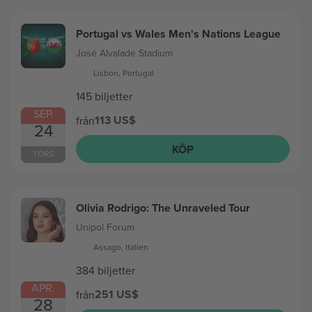
Portugal vs Wales Men's Nations League
José Alvalade Stadium
Lisbon, Portugal
145 biljetter
SEP.
113 US$
från
24
KÖP
TORS
Olivia Rodrigo: The Unraveled Tour
Unipol Forum
Assago, Italien
384 biljetter
APR.
251 US$
från
28