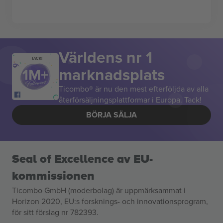
Världens nr 1
TACK!
marknadsplats
Ticombo® är nu den mest efterföljda av alla
återförsäljningsplattformar i Europa. Tack!
BÖRJA SÄLJA
Seal of Excellence av EU-
kommissionen
Ticombo GmbH (moderbolag) är uppmärksammat i
Horizon 2020, EU:s forsknings- och innovationsprogram,
för sitt förslag nr 782393.