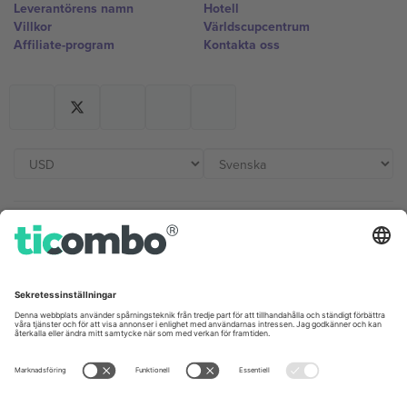
Leverantörens namn
Hotell
Villkor
Världscupcentrum
Affiliate-program
Kontakta oss
Kontor och support
Germany
United Kingdom
Unter den Linden 24, 10117
167 City Road, London, Greater
Berlin, Germany
London, EC1V 1AW, United
Kingdom
United States
Switzerland
131 Continental Dr, Suite 305,
Dorfstrasse 52a, 6390