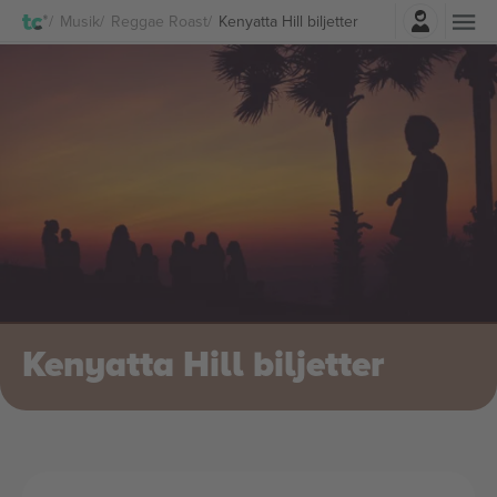
Logga in
Musik
Reggae Roast
Kenyatta Hill biljetter
Kenyatta Hill biljetter