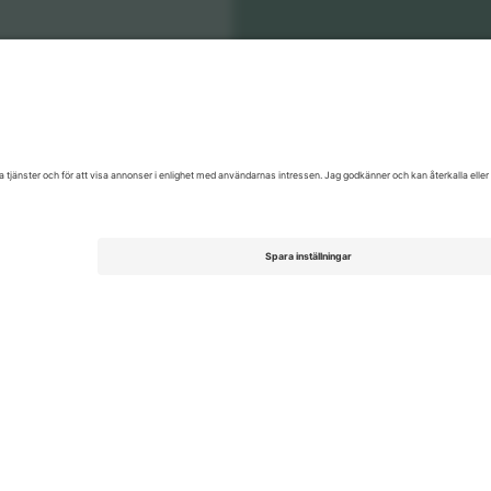
AP Rocky
biljetter