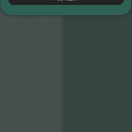
STAGE
J
J
I
I
H
G
H
G