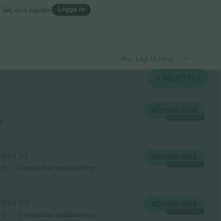
Logga in
Sälj dina biljetter
Pris: Lågt till Högt
2
BILJETTER
KÖP
143 US$
VARJE KATEGORI
t
Rad 91
KÖP
150 US$
VARJE KATEGORI
ett
Omedelbar nedladdning
Rad 90
KÖP
150 US$
VARJE KATEGORI
ett
Omedelbar nedladdning