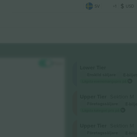
SV
+1
USD
Priser
Lower Tier
Enskild säljare
E-biljet
Lägsta evenemangspris på
Upper Tier
Sektion M
Företagssäljare
E-bilj
Lägsta kategori pris på
Upper Tier
Sektion M
Företagssäljare
E-bilj