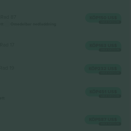
Rad 87
KÖP
150 US$
VARJE KATEGORI
ett
Omedelbar nedladdning
Rad 17
KÖP
163 US$
VARJE KATEGORI
Rad 19
KÖP
232 US$
VARJE KATEGORI
KÖP
451 US$
VARJE KATEGORI
ett
KÖP
587 US$
VARJE KATEGORI