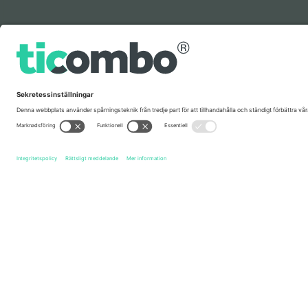
Förklaring
Snabblänkar
A$AP Rocky
biljetter
Don’t Be Dumb World Tour - A$