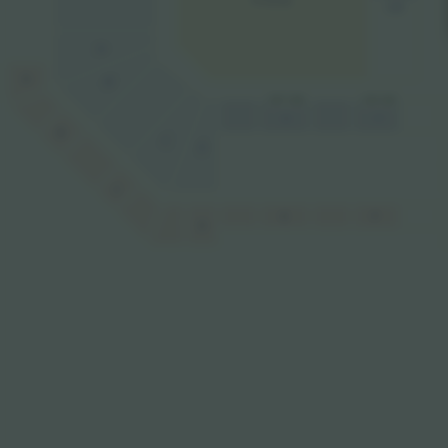
OR
A
A
B
587 US$
618 US$
E
F
B
C
D
C
E
F
D