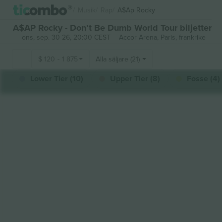
Musik
Rap
A$ap Rocky
A$AP Rocky - Don’t Be Dumb World Tour biljetter
ons, sep. 30 26, 20:00 CEST
Accor Arena,
Paris, frankrike
$
120
-
1 875
Alla säljare (21)
Lower Tier (10)
Upper Tier (8)
Fosse (4)