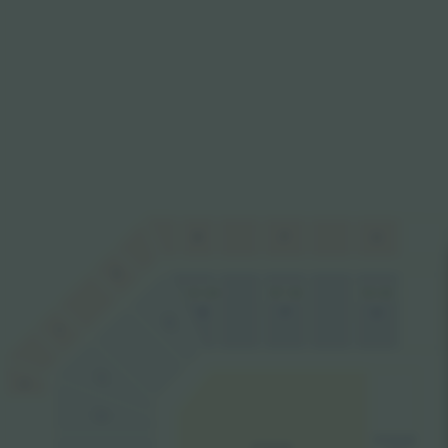
O
R
P
S
232 US$
587 US$
618 US$
R
P
O
S
T
T
U
U
FOSSE
FOSSE