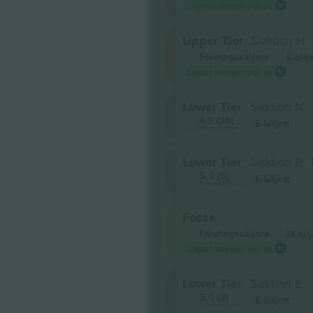
Lägsta kategori pris på
Upper Tier
Sektion H
Företagssäljare
E-bilj
Lägsta kategori pris på
Lower Tier
Sektion N
4.9 (35)
E-biljett
Företagssäljare
Lower Tier
Sektion R
5.0 (5)
E-biljett
Företagssäljare
Fosse
Företagssäljare
M-bilj
Lägsta kategori pris på
Lower Tier
Sektion E
5.0 (2)
E-biljett
Företagssäljare