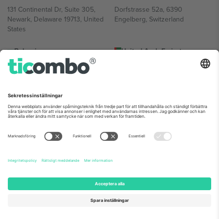
131 Continental Dr, Suite 305,
Dorfstrasse 52a, 6390
Newark, Delaware 19713, United
Engelberg, Switzerland
States
Bulgaria
United Arab Emirates
Regus Sofia City West, bul
UAE Dubai Silicon Oasis, DDP
Totleben 53-55, 1606 Sofia,
Building A1, Office 302, Dubai,
Bulgaria
United Arab Emirates
Mexico
Av Chapultepec 360, Roma
Norte, Cuauhtémoc, 06700
Ciudad de México, CDMX,
Mexico
Plattformsleverantörens juridiska enhet kan variera beroende på
plats, evenemang och/eller domän. För detaljer, se specifik
evenemangssida, avtryck och villkor.,
Leverantörens namn
och
Villkor.
© 2026 Ticombo. Alla rättigheter förbehållna.