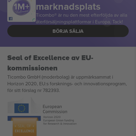
marknadsplats
Ticombo® är nu den mest efterföljda av alla
återförsäljningsplattformar i Europa. Tack!
BÖRJA SÄLJA
Seal of Excellence av EU-
kommissionen
Ticombo GmbH (moderbolag) är uppmärksammat i
Horizon 2020, EU:s forsknings- och innovationsprogram,
för sitt förslag nr 782393.