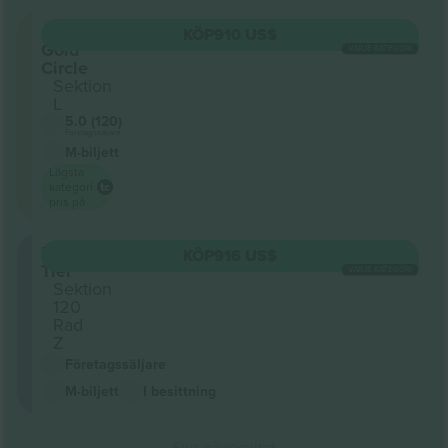
Arena
KÖP
910 US$
Gold
VARJE KATEGORI
Circle
Sektion
L
5.0 (120)
Företagssäljare
M-biljett
Lägsta
kategori
pris på
Lower
KÖP
916 US$
Tier
VARJE KATEGORI
Sektion
120
Rad
Z
Företagssäljare
M-biljett
I besittning
Slut på resultat