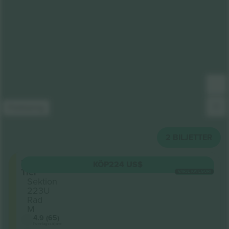
Förklaring
2
BILJETTER
Upper
KÖP
224 US$
Tier
VARJE KATEGORI
Sektion
223U
Rad
M
4.9 (65)
Företagssäljare