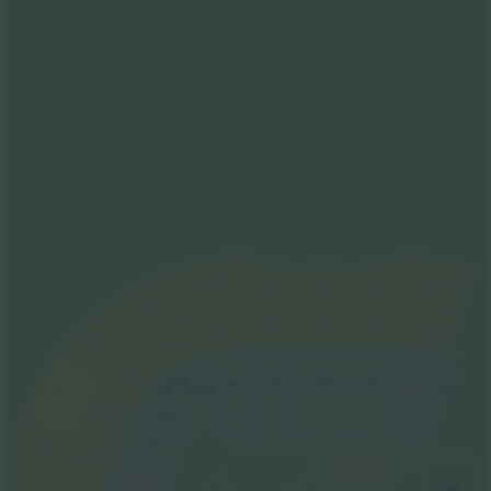
217U
213U
216U
215U
214U
218U
215L
214L
216L
213L
217L
219U
218L
219L
117A
115
114
113
112
116
117B
111A
118B
220U
220L
118A
119
221U
221L
ARENA GOLD CIRCLE R
120