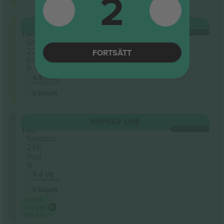
2
Upper
KÖP
245 US$
Tier
VARJE KATEGORI
Sektion
223U
FORTSÄTT
Rad
P
4.9 (65)
Företagssäljare
E-biljett
Lower
KÖP
563 US$
Tier
VARJE KATEGORI
Sektion
214l
Rad
B
5.0 (4)
Företagssäljare
E-biljett
Lägsta
kategori
pris på