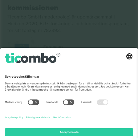
kommissionen
Ticombo GmbH (moderbolag) är uppmärksammat i
Horizon 2020, EU:s forsknings- och innovationsprogram,
för sitt förslag nr 782393.
Som setts på nyheterna