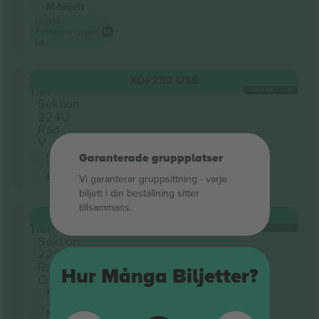
M-biljett
Lägsta
evenemangspris
på
Upper
KÖP
232 US$
Tier
VARJE KATEGORI
Sektion
224U
Rad
V
4.9 (65)
Garanterade gruppplatser
Företagssäljare
E-biljett
Vi garanterar gruppsittning ‑ varje
biljett i din beställning sitter
tillsammans.
Upper
KÖP
232 US$
Tier
VARJE KATEGORI
Sektion
220U
Rad
Hur Många Biljetter?
Q
4.9 (65)
Företagssäljare
M-biljett