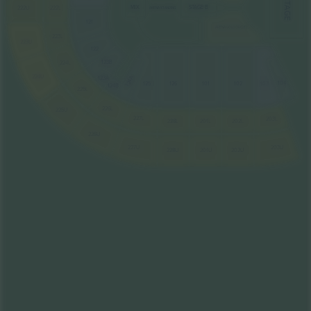
STAGE
STAGE B
MIX
222L
222U
ARENA STANDING
121
ARENA GOLD CIRCLE L
223L
223U
122
123B
224L
224U
123A
124A
104
103
126
101
125
102
124B
225L
226L
225U
227L
203L
228L
201L
202L
226U
227U
203U
202U
201U
228U