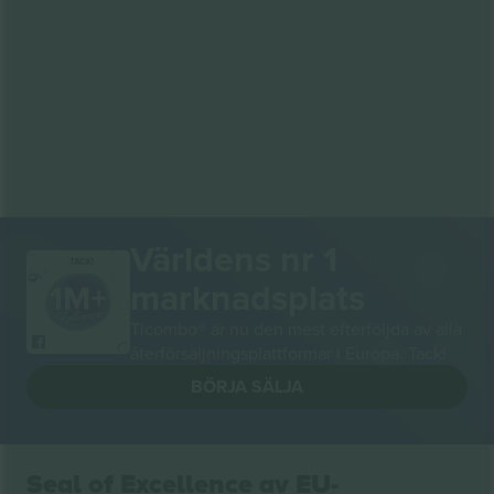
Världens nr 1
TACK!
marknadsplats
Ticombo® är nu den mest efterföljda av alla
återförsäljningsplattformar i Europa. Tack!
BÖRJA SÄLJA
Seal of Excellence av EU-