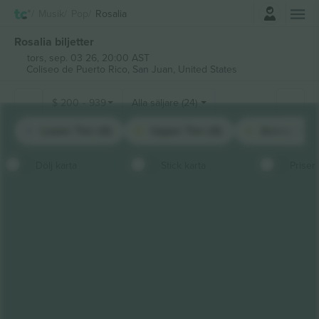
Logga in
Musik
Pop
Rosalia
Rosalia biljetter
tors, sep. 03 26, 20:00 AST
Coliseo de Puerto Rico,
San Juan, United States
$
200
-
939
Alla säljare (24)
Lower Tier (4)
Upper Tier (4)
Arena Gold 
Dölj karta
Stick karta
Priser