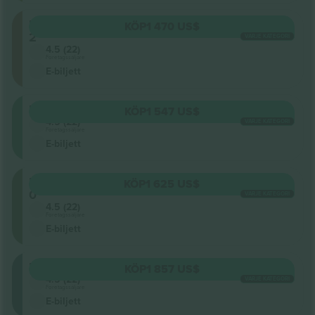
Planta
KÖP
1 470 US$
2
VARJE KATEGORI
4.5 (22)
Företagssäljare
E-biljett
Pista
KÖP
1 547 US$
4.5 (22)
VARJE KATEGORI
Företagssäljare
E-biljett
Planta
KÖP
1 625 US$
0
VARJE KATEGORI
4.5 (22)
Företagssäljare
E-biljett
Extensibles
KÖP
1 857 US$
4.5 (22)
VARJE KATEGORI
Företagssäljare
E-biljett