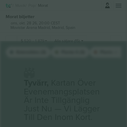
Logga in
Musik
Pop
Morat
Morat biljetter
ons, okt. 28 26, 20:00 CEST
Movistar Arena Madrid,
Madrid, Spain
$
520
-
1 879
Alla säljare (15)
Extensibles (3)
Planta 0 (3)
Planta 2 (3)
Tyvärr,
Kartan Över
Evenemangsplatsen
Är Inte Tillgänglig
Just Nu — Vi Lägger
Till Den Inom Kort.