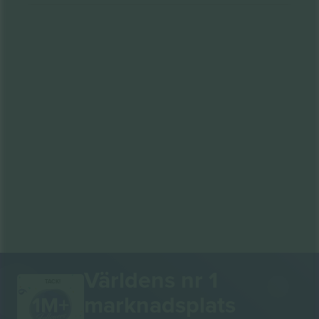
Världens nr 1
TACK!
marknadsplats