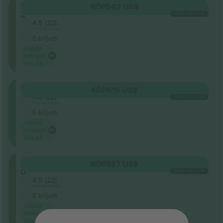
Planta
KÖP
542 US$
2
VARJE KATEGORI
4.5 (22)
Företagssäljare
E-biljett
Lägsta
kategori
pris på
Pista
KÖP
619 US$
4.5 (22)
VARJE KATEGORI
Företagssäljare
E-biljett
Lägsta
kategori
pris på
Planta
KÖP
697 US$
0
VARJE KATEGORI
4.5 (22)
Företagssäljare
E-biljett
Lägsta
kategori
pris på