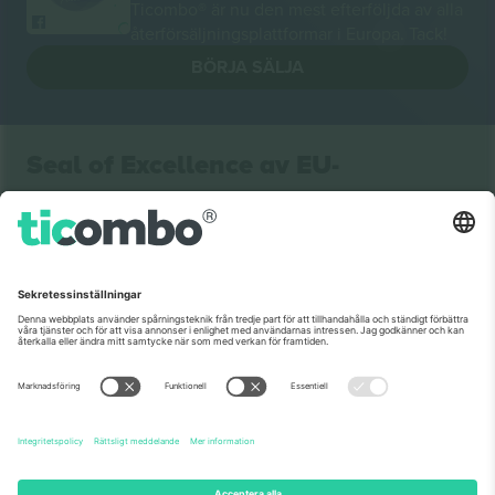
Ticombo® är nu den mest efterföljda av alla
återförsäljningsplattformar i Europa. Tack!
BÖRJA SÄLJA
Seal of Excellence av EU-
kommissionen
Ticombo GmbH (moderbolag) är uppmärksammat i
Horizon 2020, EU:s forsknings- och innovationsprogram,
för sitt förslag nr 782393.