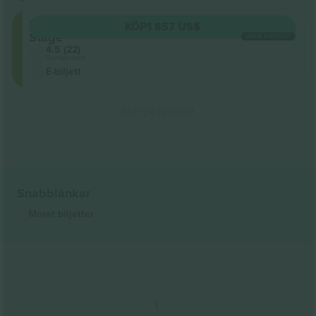
Front
KÖP
1 857 US$
Stage
VARJE KATEGORI
4.5 (22)
Företagssäljare
E-biljett
Slut på resultat
Snabblänkar
Morat
biljetter