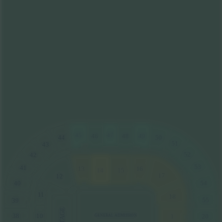
45
47
49
46
48
50
44
51
43
52
42
53
41
13
16
14
15
17
12
54
40
1
1
18
55
39
STAGE
10
38
20
1
GENERAL ADMISSION