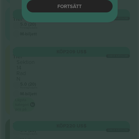
FORTSÄTT
Upper
KÖP
146 US$
Tier
VARJE KATEGORI
5.0 (20)
Företagssäljare
M-biljett
Lower
KÖP
209 US$
Tier
VARJE KATEGORI
Sektion
14
Rad
N
5.0 (20)
Företagssäljare
M-biljett
Lägsta
kategori
pris på
Floor
KÖP
220 US$
5.0 (20)
VARJE KATEGORI
Företagssäljare