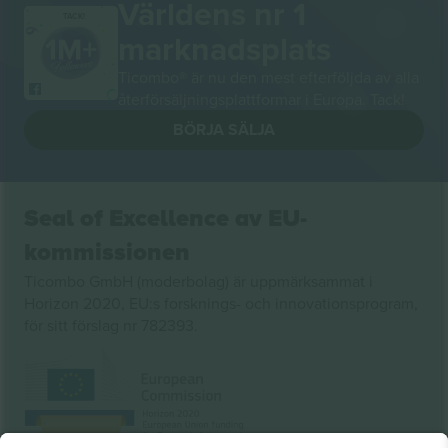
Världens nr 1
TACK!
marknadsplats
Ticombo® är nu den mest efterföljda av alla
återförsäljningsplattformar i Europa. Tack!
BÖRJA SÄLJA
Seal of Excellence av EU-
kommissionen
Ticombo GmbH (moderbolag) är uppmärksammat i
Horizon 2020, EU:s forsknings- och innovationsprogram,
för sitt förslag nr 782393.