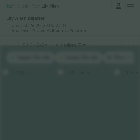
Logga in
Musik
Pop
Lily Allen
Lily Allen biljetter
ons, okt. 28 26, 20:00 AEDT
Rod Laver Arena,
Melbourne, Australia
$
110
-
242
Alla säljare (7)
Upper Tier (4)
Lower Tier (2)
Floor (1)
Dölj karta
Stick karta
Priser