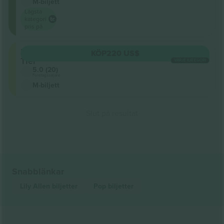
M-biljett
Lägsta
kategori
pris på
Lower
KÖP
220 US$
Tier
VARJE KATEGORI
5.0 (20)
Företagssäljare
M-biljett
Slut på resultat
Snabblänkar
Lily Allen
biljetter
Pop
biljetter