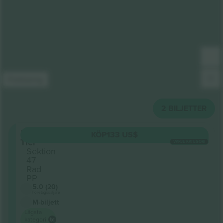
Förklaring
2
BILJETTER
Upper
KÖP
133 US$
Tier
VARJE KATEGORI
Sektion
47
Rad
PP
5.0 (20)
Företagssäljare
M-biljett
Lägsta
kategori