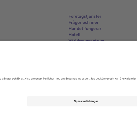
Företagstjänster
Frågor och mer
Hur det fungerar
Hotell
Världscupcentrum
Kontakta oss
United Kingdom
167 City Road, London, Greater L
Switzerland
United States
Dorfstrasse 52a, 6390 Engelberg, 