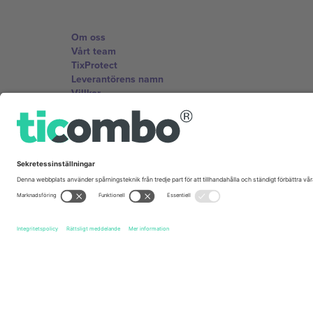
Om oss
Vårt team
TixProtect
Leverantörens namn
Villkor
Affiliate-program
Kontor och support
Germany
Unter den Linden 24, 10117 Berlin, Germany
United States
131 Continental Dr, Suite 305, Newark, Delaware 19713, 