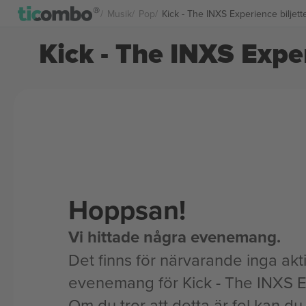
Musik
Pop
Kick - The INXS Experience biljett
Kick - The INXS Exper
Hoppsan!
Vi hittade några evenemang.
Det finns för närvarande inga akt
evenemang för Kick - The INXS 
Om du tror att detta är fel kan du l