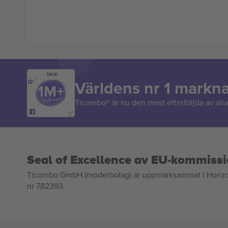
TACK!
Världens nr 1 markn
Ticombo® är nu den mest efterföljda av alla 
Seal of Excellence av EU-kommiss
Ticombo GmbH (moderbolag) är uppmärksammat i Horizon 2
nr 782393.