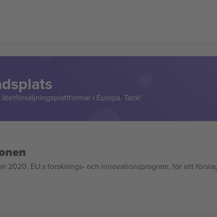
adsplats
återförsäljningsplattformar i Europa. Tack!
ionen
020, EU:s forsknings- och innovationsprogram, för sitt försla