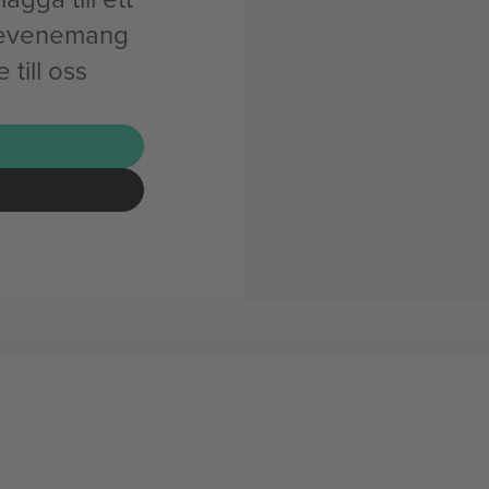
e-evenemang
till oss
G