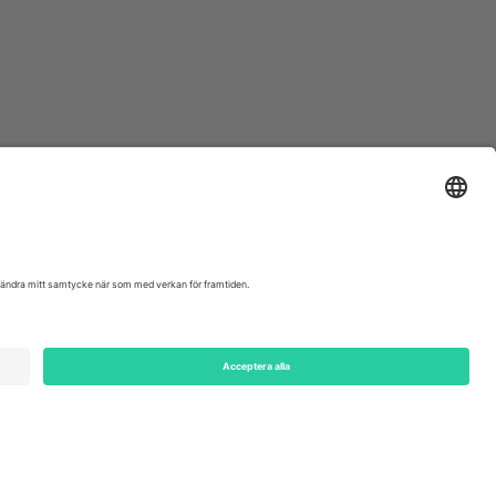
ondon, EC1V 1AW, United Kingdom
Switzerland