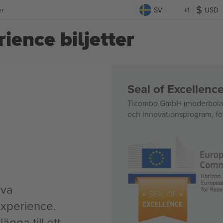
er
SV
+1
USD
ience biljetter
Seal of Excellen
Ticombo GmbH (moderbolag)
och innovationsprogram, för
iva
Experience.
ägga till ett