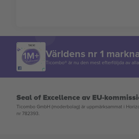
TACK!
Världens nr 1 markn
Ticombo® är nu den mest efterföljda av alla 
Seal of Excellence av EU-kommiss
Ticombo GmbH (moderbolag) är uppmärksammat i Horizon 2
nr 782393.