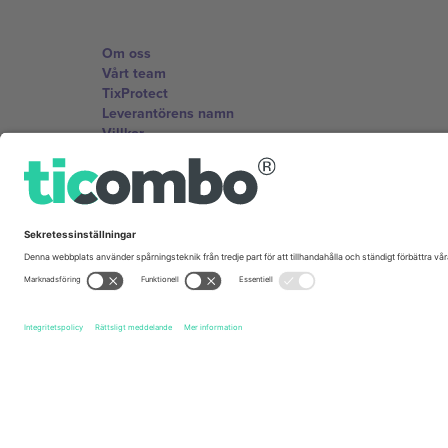
Om oss
Vårt team
TixProtect
Leverantörens namn
Villkor
Affiliate-program
Kontor och support
Germany
Unter den Linden 24, 10117 Berlin, Germany
United States
131 Continental Dr, Suite 305, Newark, Delaware 19713, 