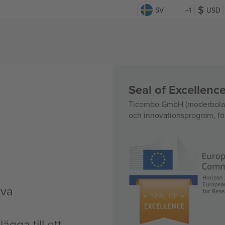
SV
+1
USD
Seal of Excellen
Ticombo GmbH (moderbolag)
och innovationsprogram, för
iva
ägga till ett