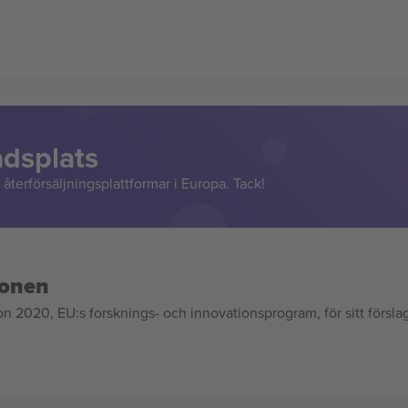
adsplats
återförsäljningsplattformar i Europa. Tack!
ionen
020, EU:s forsknings- och innovationsprogram, för sitt försla