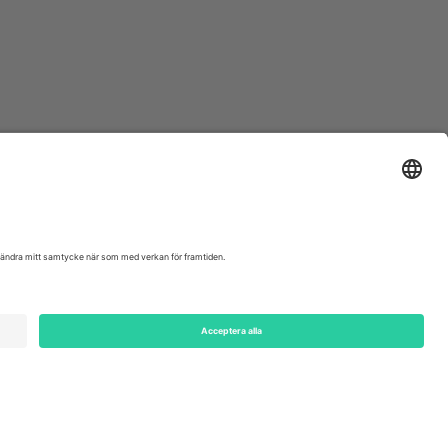
ondon, EC1V 1AW, United Kingdom
Switzerland