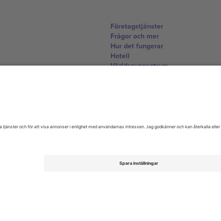
Företagstjänster
Frågor och mer
Hur det fungerar
Hotell
Världscupcentrum
Kontakta oss
United Kingdom
167 City Road, London, Greater L
Switzerland
United States
Dorfstrasse 52a, 6390 Engelberg, 