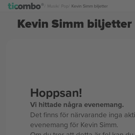
Musik
Pop
Kevin Simm biljetter
Kevin Simm biljetter
Hoppsan!
Vi hittade några evenemang.
Det finns för närvarande inga akt
evenemang för Kevin Simm.
Om du tror att detta är fel kan du l