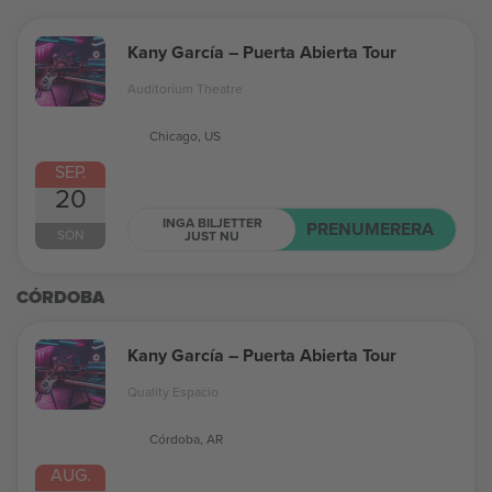
Kany García – Puerta Abierta Tour
Auditorium Theatre
Chicago, US
SEP.
20
INGA BILJETTER
PRENUMERERA
SÖN
JUST NU
CÓRDOBA
Kany García – Puerta Abierta Tour
Quality Espacio
Córdoba, AR
AUG.