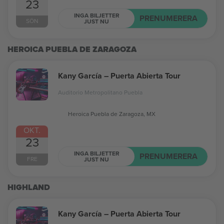
23
INGA BILJETTER
PRENUMERERA
SÖN
JUST NU
HEROICA PUEBLA DE ZARAGOZA
Kany García – Puerta Abierta Tour
Auditorio Metropolitano Puebla
Heroica Puebla de Zaragoza, MX
OKT.
23
INGA BILJETTER
PRENUMERERA
FRE
JUST NU
HIGHLAND
Kany García – Puerta Abierta Tour