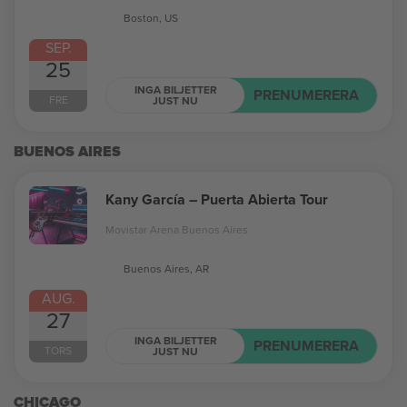
Boston, US
SEP.
25
INGA BILJETTER
PRENUMERERA
FRE
JUST NU
BUENOS AIRES
Kany García – Puerta Abierta Tour
Movistar Arena Buenos Aires
Buenos Aires, AR
AUG.
27
INGA BILJETTER
PRENUMERERA
TORS
JUST NU
CHICAGO