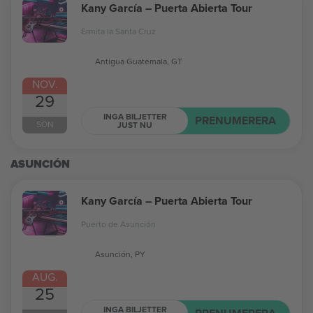
Kany García – Puerta Abierta Tour
Ermita la Santa Cruz
Antigua Guatemala, GT
NOV.
29
INGA BILJETTER
PRENUMERERA
SÖN
JUST NU
ASUNCIÓN
Kany García – Puerta Abierta Tour
Puerto de Asunción
Asunción, PY
AUG.
25
INGA BILJETTER