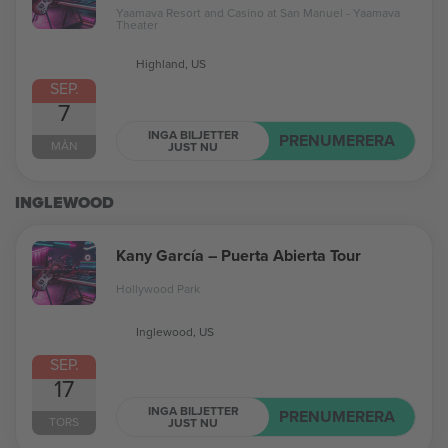
Yaamava Resort and Casino at San Manuel - Yaamava
Theater
Highland, US
SEP.
7
INGA BILJETTER
PRENUMERERA
MÅN
JUST NU
INGLEWOOD
Kany García – Puerta Abierta Tour
Hollywood Park
Inglewood, US
SEP.
17
INGA BILJETTER
PRENUMERERA
TORS
JUST NU