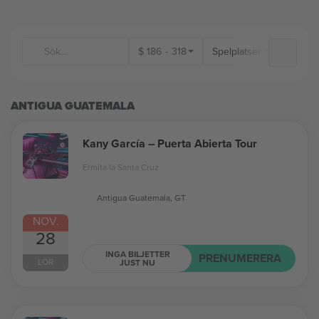
$
186
-
318
Spelplatser
ANTIGUA GUATEMALA
Kany García – Puerta Abierta Tour
Ermita la Santa Cruz
Antigua Guatemala, GT
NOV.
28
INGA BILJETTER
PRENUMERERA
LÖR
JUST NU