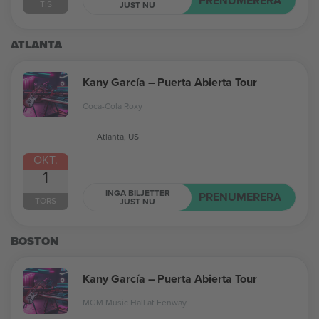
PRENUMERERA
TIS
JUST NU
ATLANTA
Kany García – Puerta Abierta Tour
Coca-Cola Roxy
Atlanta, US
OKT.
1
INGA BILJETTER
PRENUMERERA
TORS
JUST NU
BOSTON
Kany García – Puerta Abierta Tour
MGM Music Hall at Fenway