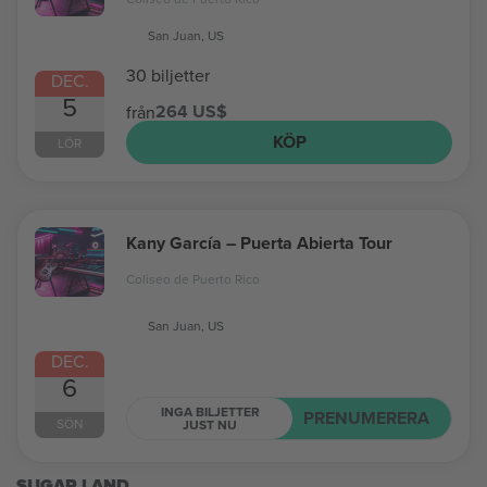
San Juan, US
30 biljetter
DEC.
5
264 US$
från
KÖP
LÖR
Kany García – Puerta Abierta Tour
Coliseo de Puerto Rico
San Juan, US
DEC.
6
INGA BILJETTER
PRENUMERERA
SÖN
JUST NU
SUGAR LAND