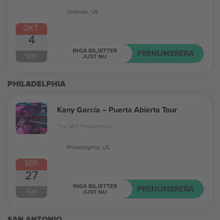
Orlando, US
OKT.
4
INGA BILJETTER
PRENUMERERA
SÖN
JUST NU
PHILADELPHIA
Kany García – Puerta Abierta Tour
The Met Philadelphia
Philadelphia, US
SEP.
27
INGA BILJETTER
PRENUMERERA
SÖN
JUST NU
SAN ANTONIO