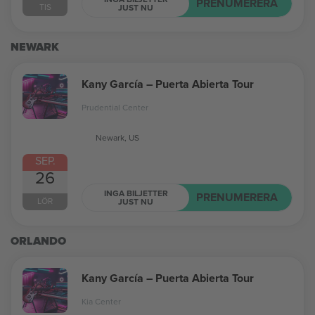
PRENUMERERA
TIS
JUST NU
NEWARK
Kany García – Puerta Abierta Tour
Prudential Center
Newark, US
SEP.
26
INGA BILJETTER
PRENUMERERA
LÖR
JUST NU
ORLANDO
Kany García – Puerta Abierta Tour
Kia Center