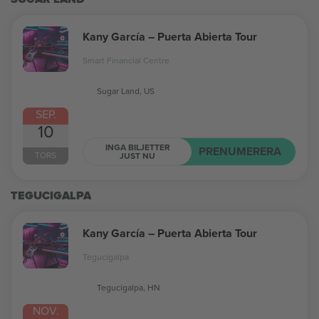
Kany García – Puerta Abierta Tour
Smart Financial Centre
Sugar Land, US
SEP.
10
INGA BILJETTER
PRENUMERERA
TORS
JUST NU
TEGUCIGALPA
Kany García – Puerta Abierta Tour
Tegucigalpa
Tegucigalpa, HN
NOV.