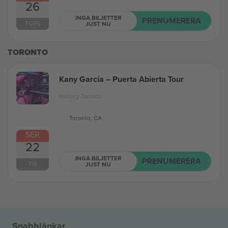
26
INGA BILJETTER
PRENUMERERA
TORS
JUST NU
TORONTO
Kany García – Puerta Abierta Tour
History Toronto
Toronto, CA
SEP.
22
INGA BILJETTER
PRENUMERERA
TIS
JUST NU
Snabblänkar