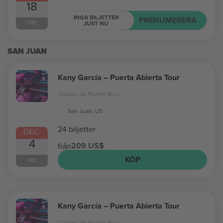
18
INGA BILJETTER
PRENUMERERA
FRE
JUST NU
SAN JUAN
Kany García – Puerta Abierta Tour
Coliseo de Puerto Rico
San Juan, US
24 biljetter
DEC.
4
209 US$
från
KÖP
FRE
Kany García – Puerta Abierta Tour
Coliseo de Puerto Rico