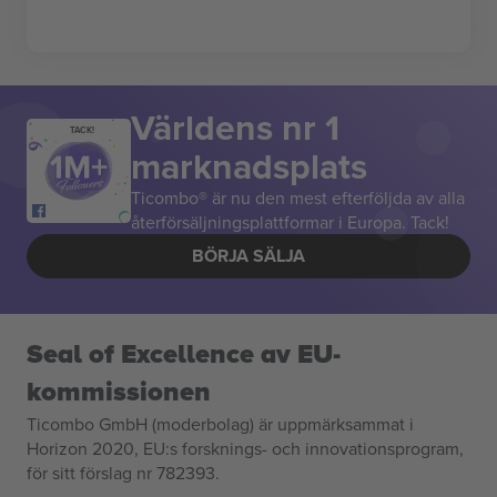
Världens nr 1
TACK!
marknadsplats
Ticombo® är nu den mest efterföljda av alla
återförsäljningsplattformar i Europa. Tack!
BÖRJA SÄLJA
Seal of Excellence av EU-
kommissionen
Ticombo GmbH (moderbolag) är uppmärksammat i
Horizon 2020, EU:s forsknings- och innovationsprogram,
för sitt förslag nr 782393.