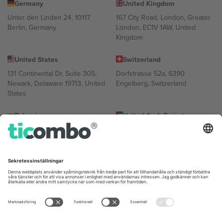
Germany
United Kingdom
Unter den Linden 24, 10117
167 City Road, London, Greater
Berlin, Germany
London, EC1V 1AW, United
Kingdom
United States
Switzerland
131 Continental Dr, Suite 305,
Dorfstrasse 52a, 6390
Newark, Delaware 19713, United
Engelberg, Switzerland
States
Bulgaria
United Arab Emirates
Regus Sofia City West, bul
UAE Dubai Silicon Oasis, DDP
Totleben 53-55, 1606 Sofia,
Building A1, Office 302, Dubai,
Bulgaria
United Arab Emirates
Mexico
Av Chapultepec 360, Roma
Norte, Cuauhtémoc, 06700
Ciudad de México, CDMX,
Mexico