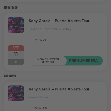
IRVING
Kany García – Puerta Abierta Tour
Pavilion at Toyota Music Factory
Irving, US
SEP.
11
INGA BILJETTER
PRENUMERERA
FRE
JUST NU
MIAMI
Kany García – Puerta Abierta Tour
Kaseya Center
Miami, US