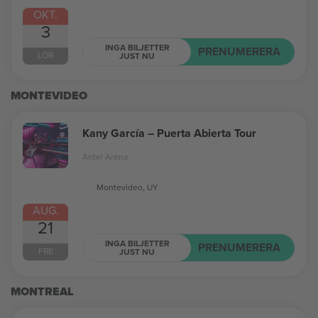
OKT.
3
INGA BILJETTER
PRENUMERERA
LÖR
JUST NU
MONTEVIDEO
Kany García – Puerta Abierta Tour
Antel Arena
Montevideo, UY
AUG.
21
INGA BILJETTER
PRENUMERERA
FRE
JUST NU
MONTREAL