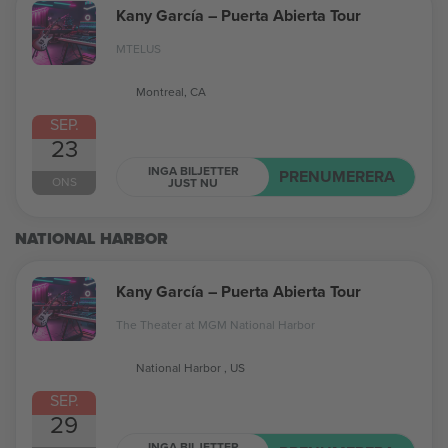
Kany García – Puerta Abierta Tour
MTELUS
Montreal, CA
SEP.
23
INGA BILJETTER
PRENUMERERA
ONS
JUST NU
NATIONAL HARBOR
Kany García – Puerta Abierta Tour
The Theater at MGM National Harbor
National Harbor , US
SEP.
29
INGA BILJETTER