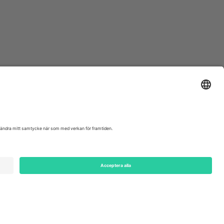
ondon, EC1V 1AW, United Kingdom
Switzerland