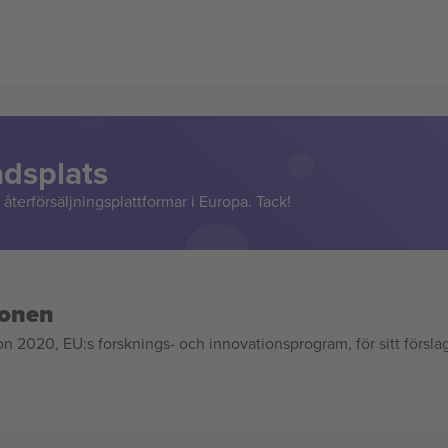
adsplats
återförsäljningsplattformar i Europa. Tack!
ionen
020, EU:s forsknings- och innovationsprogram, för sitt försla