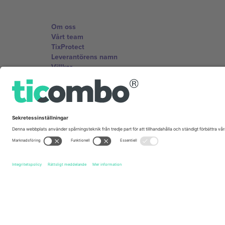
Om oss
Vårt team
TixProtect
Leverantörens namn
Villkor
Affiliate-program
Kontor och support
Germany
Unter den Linden 24, 10117 Berlin, Germany
United States
131 Continental Dr, Suite 305, Newark, Delaware 19713, 