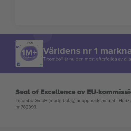
TACK!
Världens nr 1 markn
Ticombo® är nu den mest efterföljda av alla 
Seal of Excellence av EU-kommiss
Ticombo GmbH (moderbolag) är uppmärksammat i Horizon 2
nr 782393.