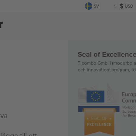
SV
+1
USD
r
Seal of Excellen
Ticombo GmbH (moderbolag)
och innovationsprogram, för
iva
ägga till ett