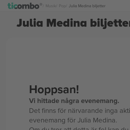
Musik
Pop
Julia Medina biljetter
Julia Medina biljette
Hoppsan!
Vi hittade några evenemang.
Det finns för närvarande inga akt
evenemang för Julia Medina.
Om du tror att detta är fel kan du l