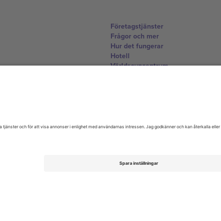
Företagstjänster
Frågor och mer
Hur det fungerar
Hotell
Världscupcentrum
Kontakta oss
United Kingdom
167 City Road, London, Greater L
Switzerland
United States
Dorfstrasse 52a, 6390 Engelberg, 