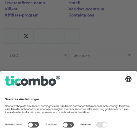
Leverantörens namn
Hotell
Villkor
Världscupcentrum
Affiliate-program
Kontakta oss
Kontor och support
Germany
United Kingdom
Unter den Linden 24, 10117
167 City Road, London, Greater
Berlin, Germany
London, EC1V 1AW, United
Kingdom
United States
Switzerland
131 Continental Dr, Suite 305,
Dorfstrasse 52a, 6390