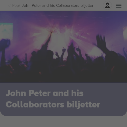
Logga in
Musik
Pop
John Peter and his Collaborators biljetter
John Peter and his
Collaborators biljetter