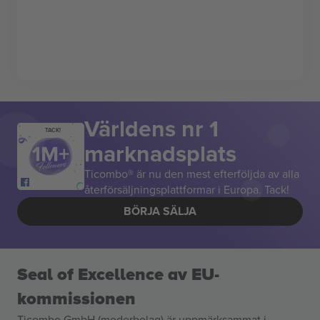
Världens nr 1
TACK!
marknadsplats
Ticombo® är nu den mest efterföljda av alla
återförsäljningsplattformar i Europa. Tack!
BÖRJA SÄLJA
Seal of Excellence av EU-
kommissionen
Ticombo GmbH (moderbolag) är uppmärksammat i