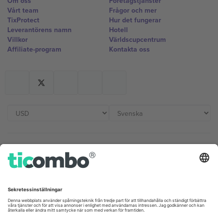
Om oss
Företagstjänster
Vårt team
Frågor och mer
TixProtect
Hur det fungerar
Leverantörens namn
Hotell
Villkor
Världscupcentrum
Affiliate-program
Kontakta oss
Kontor och support
Germany
United Kingdom
Unter den Linden 24, 10117
167 City Road, London, Greater
Berlin, Germany
London, EC1V 1AW, United
Kingdom