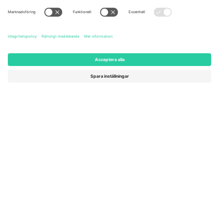
United States
Switzerland
131 Continental Dr, Suite 305,
Dorfstrasse 52a, 6390
Newark, Delaware 19713, United
Engelberg, Switzerland
States
Bulgaria
United Arab Emirates
Regus Sofia City West, bul
UAE Dubai Silicon Oasis, DDP
Totleben 53-55, 1606 Sofia,
Building A1, Office 302, Dubai,
Bulgaria
United Arab Emirates
Mexico
Av Chapultepec 360, Roma
Norte, Cuauhtémoc, 06700
Ciudad de México, CDMX,
Mexico
Plattformsleverantörens juridiska enhet kan variera beroende på
plats, evenemang och/eller domän. För detaljer, se specifik
evenemangssida, avtryck och villkor.,
Leverantörens namn
och
Villkor.
© 2026 Ticombo. Alla rättigheter förbehållna.