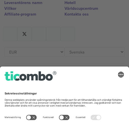
Leverantörens namn
Hotell
Villkor
Världscupcentrum
Affiliate-program
Kontakta oss
Kontor och support
Germany
United Kingdom
Unter den Linden 24, 10117
167 City Road, London, Greater
Berlin, Germany
London, EC1V 1AW, United
Kingdom
United States
Switzerland
131 Continental Dr, Suite 305,
Dorfstrasse 52a, 6390