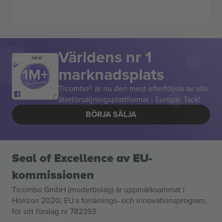
Världens nr 1
TACK!
marknadsplats
Ticombo® är nu den mest efterföljda av alla
återförsäljningsplattformar i Europa. Tack!
BÖRJA SÄLJA
Seal of Excellence av EU-
kommissionen
Ticombo GmbH (moderbolag) är uppmärksammat i
Horizon 2020, EU:s forsknings- och innovationsprogram,
för sitt förslag nr 782393.