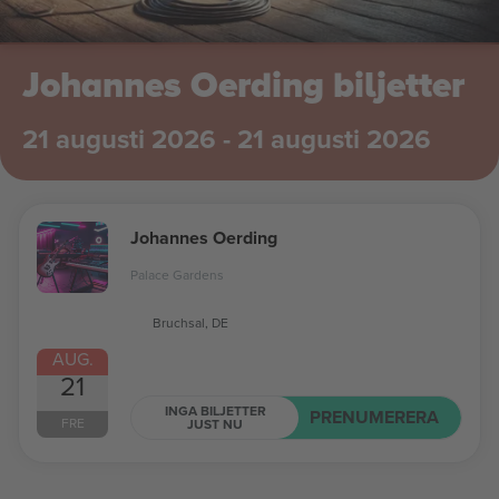
Johannes Oerding biljetter
21 augusti 2026 - 21 augusti 2026
Johannes Oerding
Palace Gardens
Bruchsal, DE
AUG.
21
INGA BILJETTER
PRENUMERERA
FRE
JUST NU