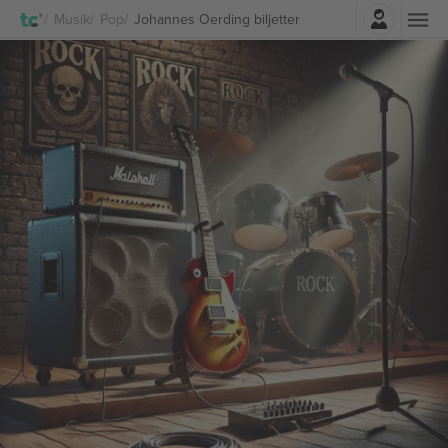
Logga in
Musik
Pop
Johannes Oerding biljetter