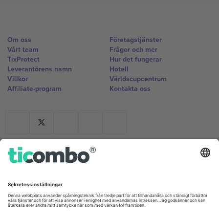
Om oss
Företagstjänster
Vårt team
Frågor och mer
TixProtect
Hur det fungerar
Leverantörens namn
Hotell
Villkor
Världscupcentrum
Affiliate-program
Kontakta oss
Kontor och support
Germany
United Kingdom