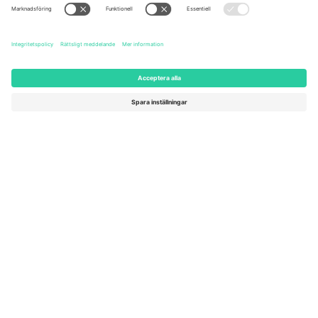
Unter den Linden 24, 10117
167 City Road, London, Greater
Berlin, Germany
London, EC1V 1AW, United
Kingdom
United States
Switzerland
131 Continental Dr, Suite 305,
Dorfstrasse 52a, 6390
Newark, Delaware 19713, United
Engelberg, Switzerland
States
Bulgaria
United Arab Emirates
Regus Sofia City West, bul
UAE Dubai Silicon Oasis, DDP
Totleben 53-55, 1606 Sofia,
Building A1, Office 302, Dubai,
Bulgaria
United Arab Emirates
Mexico
Av Chapultepec 360, Roma
Norte, Cuauhtémoc, 06700
Ciudad de México, CDMX,
Mexico
Plattformsleverantörens juridiska enhet kan variera beroende på