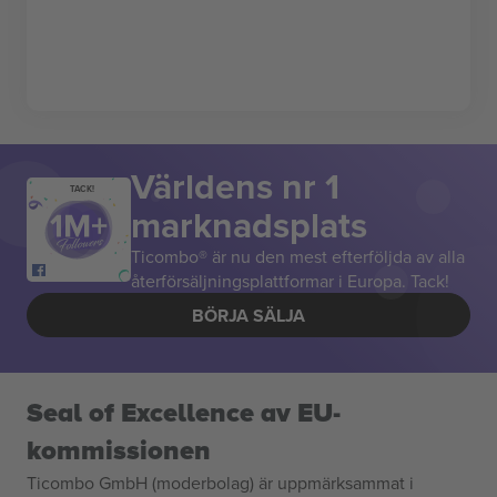
Världens nr 1
TACK!
marknadsplats
Ticombo® är nu den mest efterföljda av alla
återförsäljningsplattformar i Europa. Tack!
BÖRJA SÄLJA
Seal of Excellence av EU-
kommissionen
Ticombo GmbH (moderbolag) är uppmärksammat i