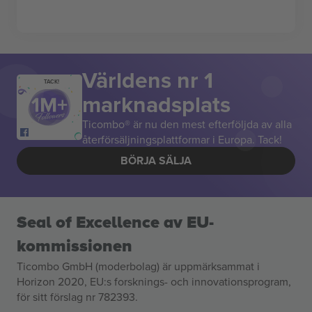
Världens nr 1
TACK!
marknadsplats
Ticombo® är nu den mest efterföljda av alla
återförsäljningsplattformar i Europa. Tack!
BÖRJA SÄLJA
Seal of Excellence av EU-
kommissionen
Ticombo GmbH (moderbolag) är uppmärksammat i
Horizon 2020, EU:s forsknings- och innovationsprogram,
för sitt förslag nr 782393.