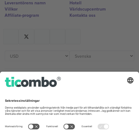
Leverantörens namn
Hotell
Villkor
Världscupcentrum
Affiliate-program
Kontakta oss
Kontor och support
Germany
United Kingdom
Unter den Linden 24, 10117
167 City Road, London, Greater
Berlin, Germany
London, EC1V 1AW, United
Kingdom
United States
Switzerland
131 Continental Dr, Suite 305,
Dorfstrasse 52a, 6390