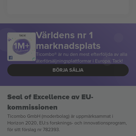
Världens nr 1
TACK!
marknadsplats
Ticombo® är nu den mest efterföljda av alla
återförsäljningsplattformar i Europa. Tack!
BÖRJA SÄLJA
Seal of Excellence av EU-
kommissionen
Ticombo GmbH (moderbolag) är uppmärksammat i
Horizon 2020, EU:s forsknings- och innovationsprogram,
för sitt förslag nr 782393.