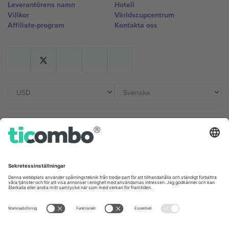
Leverantörens namn
Hotell
Villkor
Världscupcentrum
Affiliate-program
Kontakta oss
Kontor och support
Germany
United Kingdom
Unter den Linden 24, 10117
167 City Road, London, Greater
Berlin, Germany
London, EC1V 1AW, United
Kingdom
United States
Switzerland
131 Continental Dr, Suite 305,
Dorfstrasse 52a, 6390