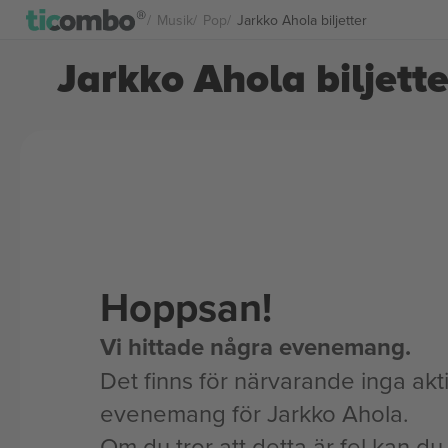
Musik
Pop
Jarkko Ahola biljetter
Jarkko Ahola biljette
Hoppsan!
Vi hittade några evenemang.
Det finns för närvarande inga akt
evenemang för Jarkko Ahola.
Om du tror att detta är fel kan du l