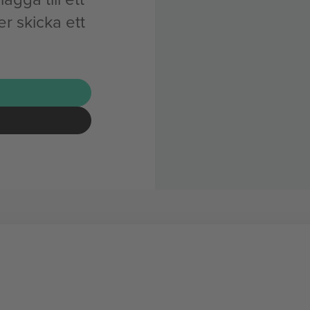
r skicka ett
G