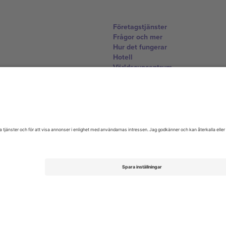
Företagstjänster
Frågor och mer
Hur det fungerar
Hotell
Världscupcentrum
Kontakta oss
United Kingdom
167 City Road, London, Greater L
Switzerland
United States
Dorfstrasse 52a, 6390 Engelberg, 