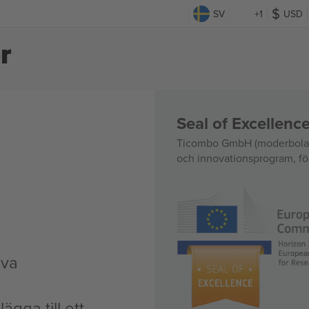
SV
+1
USD
r
Seal of Excellen
Ticombo GmbH (moderbolag)
och innovationsprogram, för
iva
ägga till ett