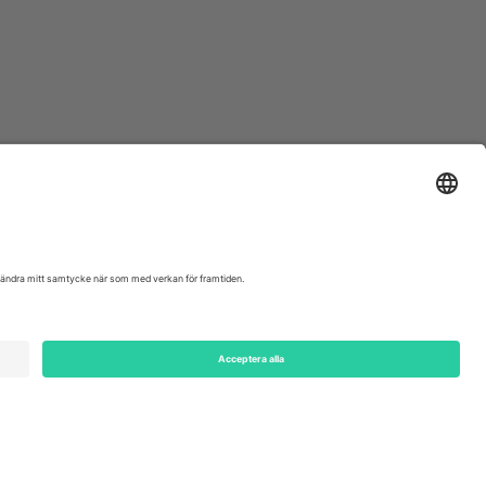
ondon, EC1V 1AW, United Kingdom
Switzerland