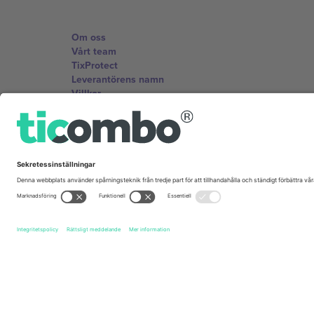
Om oss
Vårt team
TixProtect
Leverantörens namn
Villkor
Affiliate-program
Kontor och support
Germany
Unter den Linden 24, 10117 Berlin, Germany
United States
131 Continental Dr, Suite 305, Newark, Delaware 19713, 