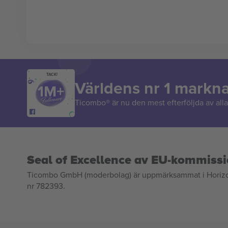
TACK!
Världens nr 1 markn
Ticombo® är nu den mest efterföljda av alla 
Seal of Excellence av EU-kommiss
Ticombo GmbH (moderbolag) är uppmärksammat i Horizon 2
nr 782393.