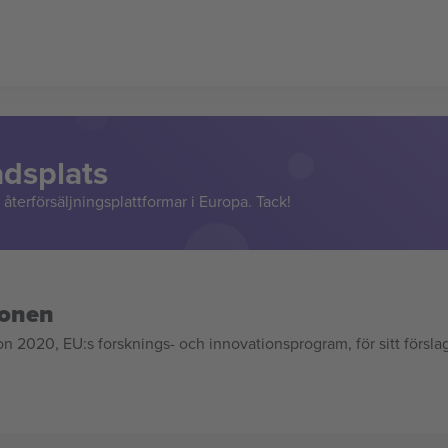
adsplats
återförsäljningsplattformar i Europa. Tack!
ionen
020, EU:s forsknings- och innovationsprogram, för sitt försla