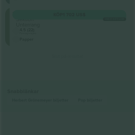
Unterring
KÖP
1 702 US$
Sektion
VARJE KATEGORI
Unterrang
4.5 (22)
Företagssäljare
Papper
Slut på resultat
Snabblänkar
Herbert Grönemeyer
biljetter
Pop
biljetter