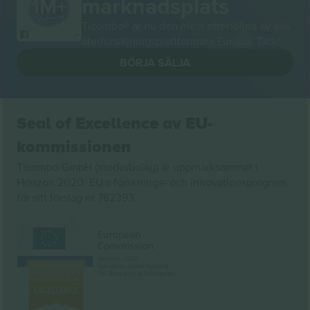
marknadsplats
Ticombo® är nu den mest efterföljda av alla
återförsäljningsplattformar i Europa. Tack!
BÖRJA SÄLJA
Seal of Excellence av EU-
kommissionen
Ticombo GmbH (moderbolag) är uppmärksammat i
Horizon 2020, EU:s forsknings- och innovationsprogram,
för sitt förslag nr 782393.