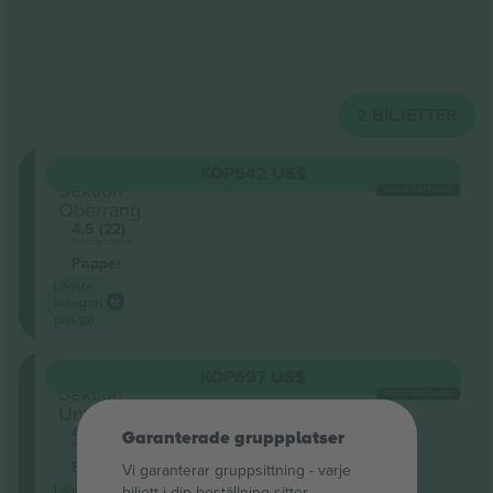
2
BILJETTER
Oberring
KÖP
542 US$
Sektion
VARJE KATEGORI
Oberrang
4.5 (22)
Företagssäljare
Papper
Lägsta
kategori
pris på
Unterring
KÖP
697 US$
Sektion
VARJE KATEGORI
Unterrang
4.5 (22)
Garanterade gruppplatser
Företagssäljare
Papper
Vi garanterar gruppsittning ‑ varje
Lägsta
biljett i din beställning sitter