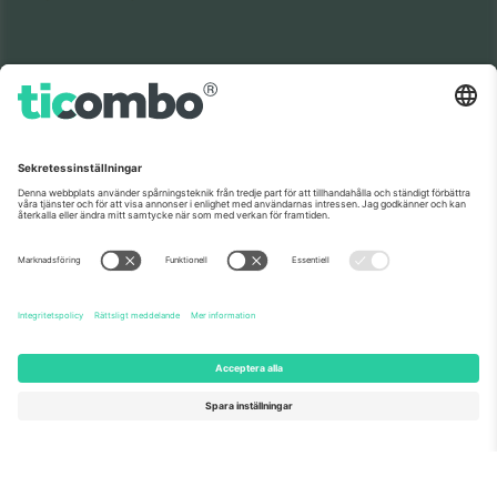
Som setts på nyheterna
Om oss
Företagstjänster
Vårt team
Frågor och mer