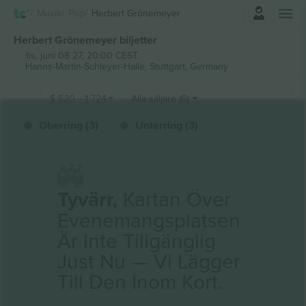
Logga in
Musik
Pop
Herbert Grönemeyer
Herbert Grönemeyer biljetter
tis, juni 08 27, 20:00 CEST
Hanns-Martin-Schleyer-Halle,
Stuttgart, Germany
$
520
-
1 724
Alla säljare (6)
Oberring (3)
Unterring (3)
Tyvärr,
Kartan Över
Evenemangsplatsen
Är Inte Tillgänglig
Just Nu — Vi Lägger
Till Den Inom Kort.