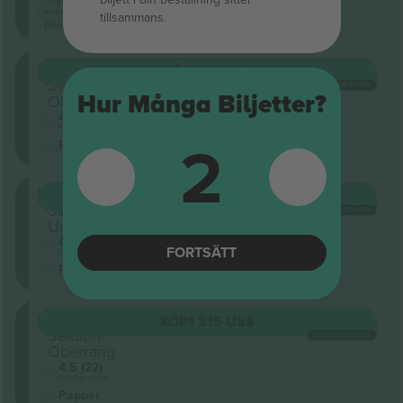
kategori
tillsammans.
pris på
Oberring
KÖP
851 US$
Sektion
VARJE KATEGORI
Hur Många Biljetter?
Oberrang
4.5 (22)
Företagssäljare
2
Papper
Unterring
KÖP
1 160 US$
Sektion
VARJE KATEGORI
Unterrang
4.5 (22)
FORTSÄTT
Företagssäljare
Papper
Oberring
KÖP
1 315 US$
Sektion
VARJE KATEGORI
Oberrang
4.5 (22)
Företagssäljare
Papper