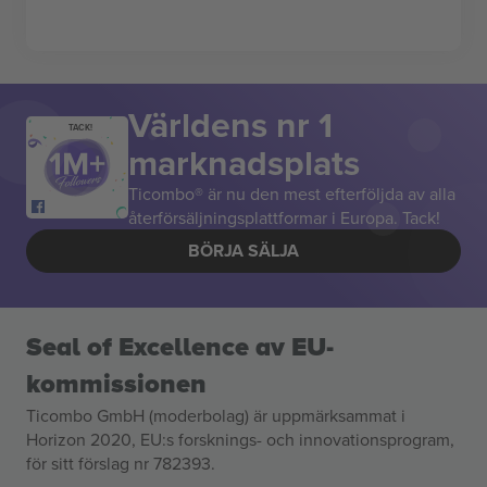
Världens nr 1
TACK!
marknadsplats
Ticombo® är nu den mest efterföljda av alla
återförsäljningsplattformar i Europa. Tack!
BÖRJA SÄLJA
Seal of Excellence av EU-
kommissionen
Ticombo GmbH (moderbolag) är uppmärksammat i
Horizon 2020, EU:s forsknings- och innovationsprogram,
för sitt förslag nr 782393.