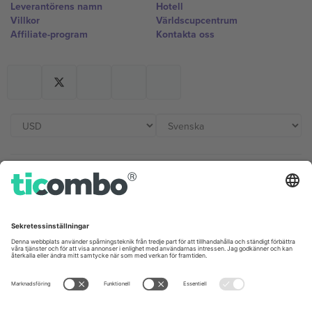
Leverantörens namn
Hotell
Villkor
Världscupcentrum
Affiliate-program
Kontakta oss
Kontor och support
Germany
United Kingdom
Unter den Linden 24, 10117
167 City Road, London, Greater
Berlin, Germany
London, EC1V 1AW, United
Kingdom
United States
Switzerland
131 Continental Dr, Suite 305,
Dorfstrasse 52a, 6390