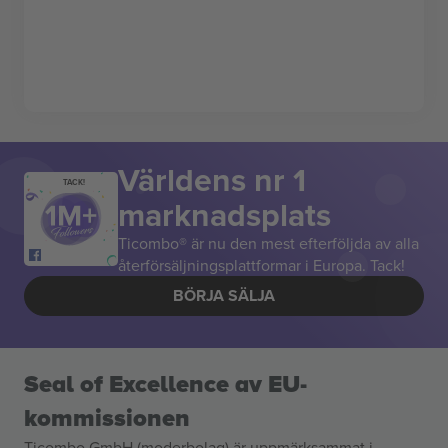
Världens nr 1
TACK!
marknadsplats
Ticombo® är nu den mest efterföljda av alla
återförsäljningsplattformar i Europa. Tack!
BÖRJA SÄLJA
Seal of Excellence av EU-
kommissionen
Ticombo GmbH (moderbolag) är uppmärksammat i