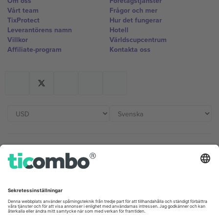
Om oss
Företagstjänster
Vårt team
Frågor och mer
TixProtect
Hur det fungerar
Leverantörens namn
Hotell
Villkor
Världscupcentrum
Affiliate-program
Kontakta oss
Kontor och support
Germany
United Kingdom
Unter den Linden 24, 10117
167 City Road, London, Greater
Berlin, Germany
London, EC1V 1AW, United
Kingdom