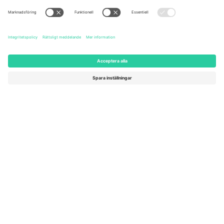
United States
Switzerland
131 Continental Dr, Suite 305,
Dorfstrasse 52a, 6390
Newark, Delaware 19713, United
Engelberg, Switzerland
States
Bulgaria
United Arab Emirates
Regus Sofia City West, bul
UAE Dubai Silicon Oasis, DDP
Totleben 53-55, 1606 Sofia,
Building A1, Office 302, Dubai,
Bulgaria
United Arab Emirates
Mexico
Av Chapultepec 360, Roma
Norte, Cuauhtémoc, 06700
Ciudad de México, CDMX,
Mexico
Plattformsleverantörens juridiska enhet kan variera beroende på
plats, evenemang och/eller domän. För detaljer, se specifik
evenemangssida, avtryck och villkor.,
Leverantörens namn
och
Villkor.
© 2026 Ticombo. Alla rättigheter förbehållna.