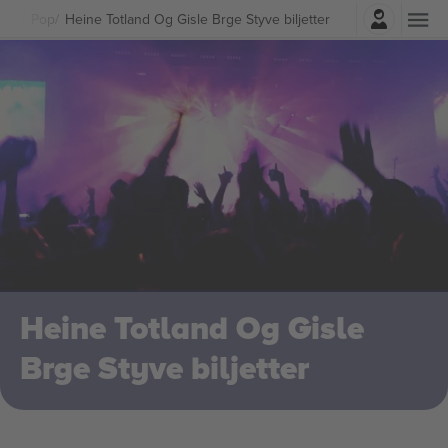
Logga in
sik
Pop
Heine Totland Og Gisle Brge Styve biljetter
Heine Totland Og Gisle
Brge Styve biljetter