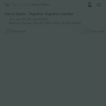
Logga in
Musik
Pop
Harry Styles
Harry Styles - Together Together biljetter
ons, okt. 07 26, 20:00 EDT
Madison Square Garden,
New York, United States
Dölj karta
Stick karta
312
3
1
1
310
316
315
314
313
212
2
1
1
210
213
209