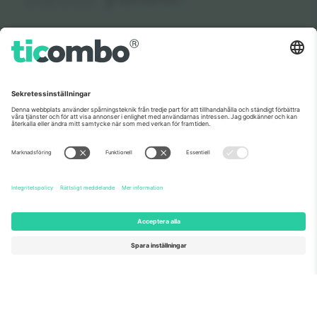
Om oss
Företagstjänster
Vårt team
Frågor och mer
TixProtect
Hur det fungerar
Leverantörens namn
Hotell
Villkor
Världscupcentrum
Affiliate-program
Kontakta oss
Kontor och support