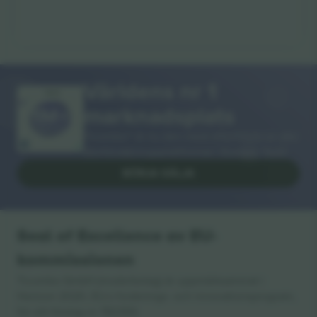
Världens nr 1
TACK!
marknadsplats
Ticombo® är nu den mest efterföljda av alla
återförsäljningsplattformar i Europa. Tack!
BÖRJA SÄLJA
Seal of Excellence av EU-
kommissionen
Ticombo GmbH (moderbolag) är uppmärksammat i
Horizon 2020, EU:s forsknings- och innovationsprogram,
för sitt förslag nr 782393.