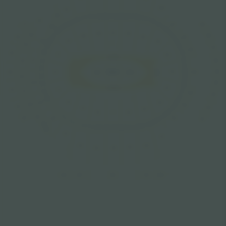
208
214
215
48
47
46
45
50
44
43
49
42
51
41
52
412
40
53
317
54
39
207
309
215
P
55
38
56
37
107
108
106
413
308
109
57
36
318
105
206
58
1
10
216
104
35
414
59
34
307
205
60
33
319
11
1
103
GA LEFT
32
61
217
306
415
31
62
305
102
320
204
MIX
30
1
12
STAGE
DISCO
KISS
63
416
29
304
218
64
28
101
GA RIGHT
1
13
321
417
27
65
203
303
26
66
1
14
120
25
219
1
418
202
322
24
302
2
1
15
1
19
23
3
1
16
1
17
1
18
22
4
419
323
201
220
21
301
5
10
6
19
420
7
18
8
17
9
10
1
1
12
13
14
15
16
421
221
227
222
226
225
223
224
324
325
326
327
328