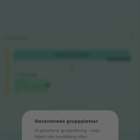
Förklaring
Allmänt
KÖP
1 040 US$
Tillträde
VARJE KATEGORI
5.0 (120)
2
Företagssäljare
M-biljett
Lägsta
evenemangspris
på
Slut på resultat
Garanterade gruppplatser
Vi garanterar gruppsittning ‑ varje
biljett i din beställning sitter