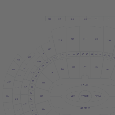
312
3
1
1
316
315
314
313
212
2
1
1
210
213
209
214
215
48
47
46
45
50
44
43
49
42
51
41
52
412
4
53
317
54
215
P
55
56
107
108
106
413
109
57
318
105
58
1
10
216
414
59
60
319
11
1
GA LEFT
61
217
415
62
320
STAGE
1
12
DISCO
KISS
63
416
218
64
GA RIGHT
1
13
321
417
65