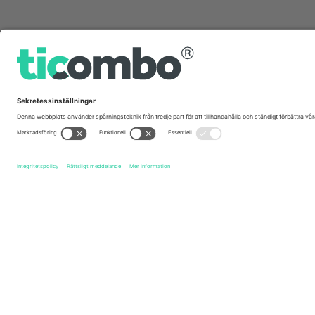
Snabblänkar
Harry Styles
biljetter
Harry Styles - Together Together