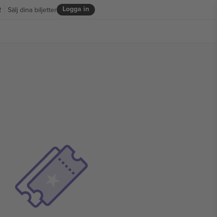
Logga in
R
Sälj dina biljetter