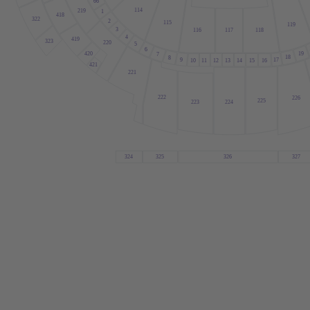
66
1
14
219
1
418
322
2
1
15
1
19
3
1
16
1
17
1
18
4
419
323
220
5
6
19
420
7
18
8
17
9
10
1
1
12
13
14
15
16
421
221
222
226
225
223
224
324
325
326
327