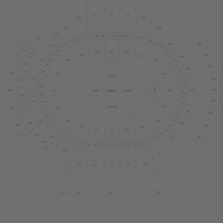
212
2
1
1
210
213
209
208
214
215
48
47
46
45
50
44
43
49
42
51
41
52
412
40
53
317
54
39
207
309
215
P
55
38
56
37
107
108
106
413
308
109
57
36
318
105
206
58
1
10
216
104
35
414
59
34
307
205
60
33
319
11
1
103
GA LEFT
32
61
217
306
415
31
62
305
102
320
204
MIX
30
1
12
STAGE
DISCO
KISS
63
416
29
304
218
64
28
101
GA RIGHT
1
13
321
417
27
65
203
303
26
66
1
14
120
25
219
1
418
202
322
24
302
2
1
15
1
19
23
3
1
16
1
17
1
18
22
4
419
323
201
220
21
301
5
10
6
19
420
7
18
8
17
9
10
1
1
12
13
14
15
16
421
221
227
222
226
225
223
224
324
325
326
327
328