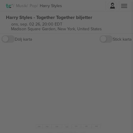
Logga in
Musik
Pop
Harry Styles
Harry Styles - Together Together biljetter
ons, sep. 02 26, 20:00 EDT
Madison Square Garden,
New York, United States
Dölj karta
Stick karta
312
3
1
1
310
316
315
314
313