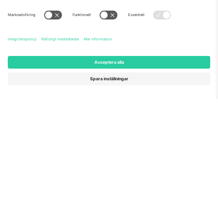
Om oss
Företagstjänster
Vårt team
Frågor och mer
TixProtect
Hur det fungerar
Leverantörens namn
Hotell
Villkor
Världscupcentrum
Affiliate-program
Kontakta oss
Kontor och support
Germany
United Kingdom
Unter den Linden 24, 10117
167 City Road, London, Greater
Berlin, Germany
London, EC1V 1AW, United
Kingdom