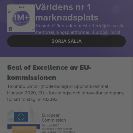
Världens nr 1
TACK!
marknadsplats
Ticombo® är nu den mest efterföljda av alla
återförsäljningsplattformar i Europa. Tack!
BÖRJA SÄLJA
Seal of Excellence av EU-
kommissionen
Ticombo GmbH (moderbolag) är uppmärksammat i
Horizon 2020, EU:s forsknings- och innovationsprogram,
för sitt förslag nr 782393.