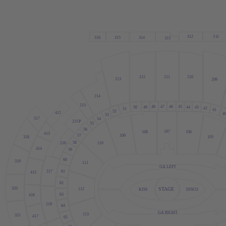
312
3
1
1
316
315
314
313
212
2
1
1
210
213
209
214
215
48
47
46
45
50
44
43
49
42
51
41
52
412
4
53
317
54
215
P
55
56
107
108
106
413
109
57
318
105
58
1
10
216
414
59
60
319
11
1
GA LEFT
61
217
415
62
320
STAGE
1
12
DISCO
KISS
63
416
218
64
GA RIGHT
1
13
321
417
65