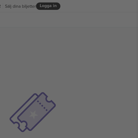
Logga in
R
Sälj dina biljetter