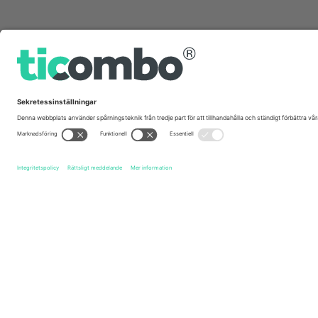
Snabblänkar
Harry Styles
biljetter
Harry Styles - Together Together