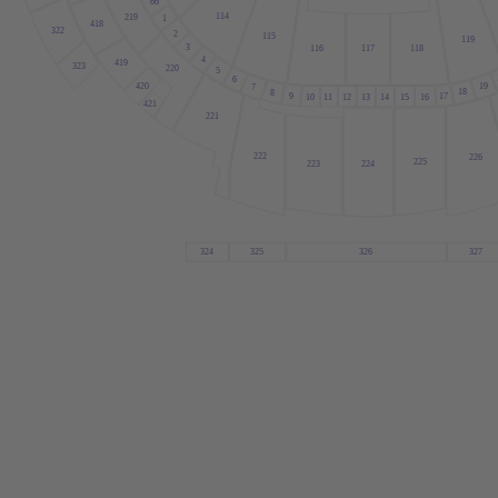
66
1
14
219
1
418
322
2
1
15
1
19
3
1
16
1
17
1
18
4
419
323
220
5
6
19
420
7
18
8
17
9
10
1
1
12
13
14
15
16
421
221
222
226
225
223
224
324
325
326
327