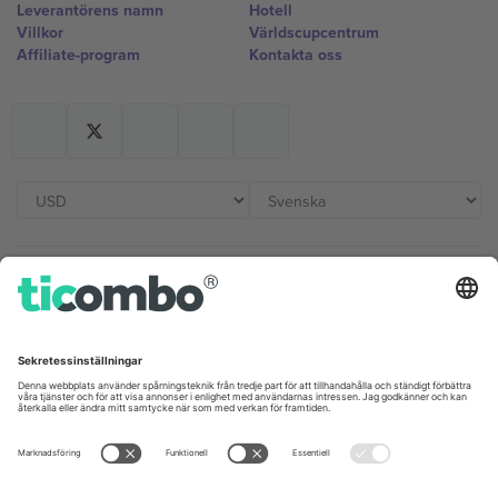
Leverantörens namn
Hotell
Villkor
Världscupcentrum
Affiliate-program
Kontakta oss
Kontor och support
Germany
United Kingdom
Unter den Linden 24, 10117
167 City Road, London, Greater
Berlin, Germany
London, EC1V 1AW, United
Kingdom
United States
Switzerland
131 Continental Dr, Suite 305,
Dorfstrasse 52a, 6390