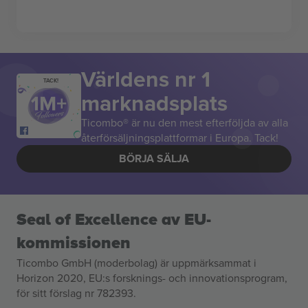
Världens nr 1
TACK!
marknadsplats
Ticombo® är nu den mest efterföljda av alla
återförsäljningsplattformar i Europa. Tack!
BÖRJA SÄLJA
Seal of Excellence av EU-
kommissionen
Ticombo GmbH (moderbolag) är uppmärksammat i
Horizon 2020, EU:s forsknings- och innovationsprogram,
för sitt förslag nr 782393.