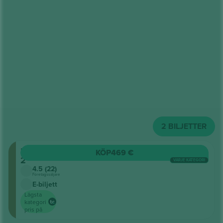
2
BILJETTER
Planta
KÖP
469 €
2
VARJE KATEGORI
4.5 (22)
Företagssäljare
E-biljett
Lägsta
kategori
pris på