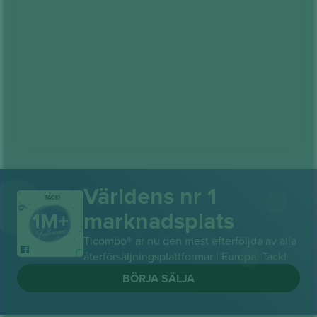
Världens nr 1
TACK!
marknadsplats
Ticombo® är nu den mest efterföljda av alla
återförsäljningsplattformar i Europa. Tack!
BÖRJA SÄLJA