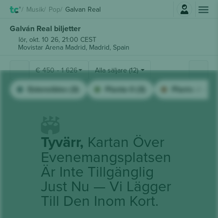
Logga in
Musik
Pop
Galvan Real
Galván Real biljetter
lör, okt. 10 26, 21:00 CEST
Movistar Arena Madrid,
Madrid, Spain
€
450
-
1 626
Alla säljare (12)
Extensibles (3)
Planta 0 (3)
Planta 2 (3)
Tyvärr,
Kartan Över
Evenemangsplatsen
Är Inte Tillgänglig
Just Nu — Vi Lägger
Till Den Inom Kort.