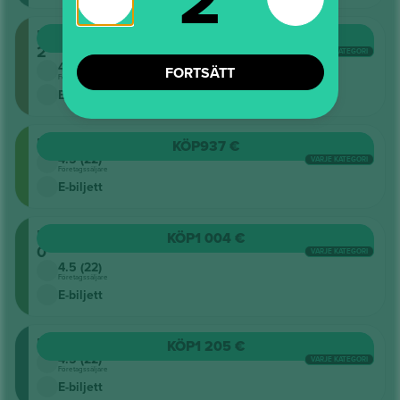
Planta
KÖP
870 €
2
VARJE KATEGORI
4.5 (22)
FORTSÄTT
Företagssäljare
E-biljett
Pista
KÖP
937 €
4.5 (22)
VARJE KATEGORI
Företagssäljare
E-biljett
Planta
KÖP
1 004 €
0
VARJE KATEGORI
4.5 (22)
Företagssäljare
E-biljett
Extensibles
KÖP
1 205 €
4.5 (22)
VARJE KATEGORI
Företagssäljare
E-biljett