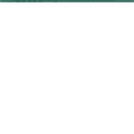
Om oss
Företagstjänster
Vårt team
Frågor och mer
TixProtect
Hur det fungerar
Leverantörens namn
Hotell
Villkor
Världscupcentrum
Affiliate-program
Kontakta oss