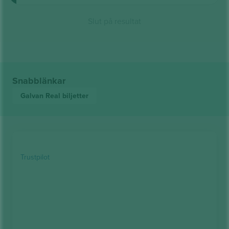
Slut på resultat
Snabblänkar
Galvan Real
biljetter
Trustpilot