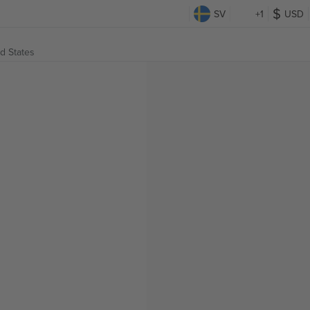
SV
+1
USD
d States