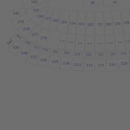
140
A1
B1
139
240
138
137
136
239
135
128
134
129
133
130
131
132
238
237
340
236
340
338
CL35
CL28
CL34
CL29
CL33
CL30
CL32
CL31
337
339
336
335
338
334
329
333
330
332
331
337
336
335
329
334
333
330
332
331