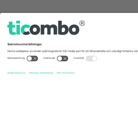
Snabblänkar
Bruno Mars
biljetter
The Romantic Tour - Bruno Mars
b