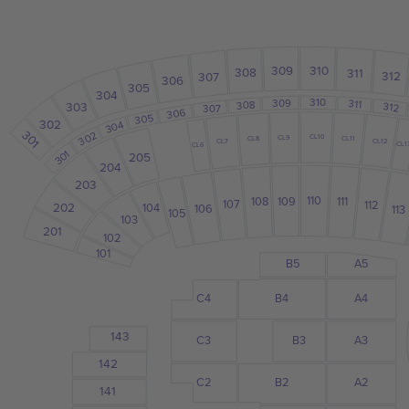
309
310
308
311
312
307
306
305
304
310
311
309
308
303
312
307
306
305
302
304
301
302
CL10
CL9
CL11
CL8
CL12
CL7
CL1
CL6
301
205
204
203
110
109
108
111
107
112
202
104
106
113
105
103
201
102
101
B5
A5
A4
B4
C4
143
C3
B3
A3
142
C2
B2
A2
141