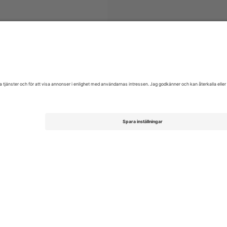
iljetter
Pop
biljetter