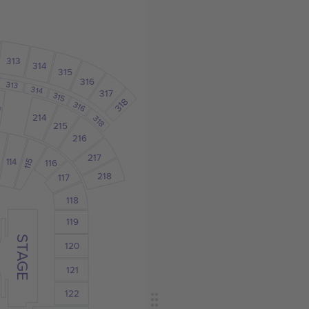
313
314
315
316
313
314
317
315
318
316
3
214
318
215
216
217
114
116
115
218
117
118
119
STAGE
120
121
122