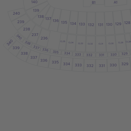
140
A1
B1
139
240
138
137
136
239
135
128
134
129
133
130
131
132
238
237
340
236
340
338
CL35
CL28
CL34
CL29
CL33
CL30
CL32
CL31
337
339
336
335
338
334
329
333
330
332
331
337
336
335
329
334
333
330
332
331