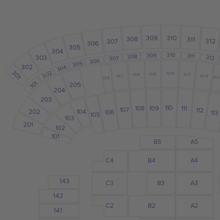
309
310
308
311
312
307
306
305
304
310
311
309
308
303
312
307
306
305
302
304
301
302
CL10
CL9
CL11
CL8
CL12
CL7
CL1
CL6
301
205
204
203
110
109
108
111
107
112
202
104
106
113
105
103
201
102
101
B5
A5
A4
B4
C4
143
C3
B3
A3
142
C2
B2
A2
141