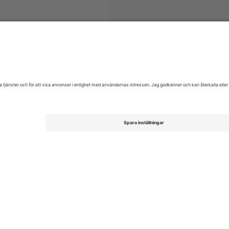
iljetter
Pop
biljetter