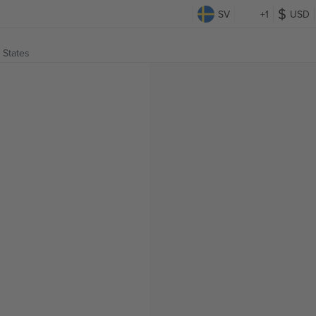
SV
+1
USD
 States