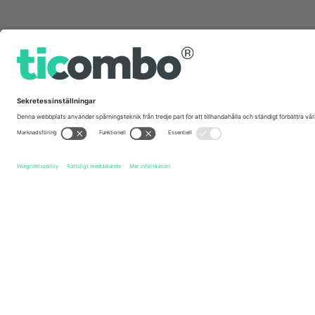
Snabblänkar
Bruno Mars
biljetter
The Romantic Tour - Bruno Mars
b