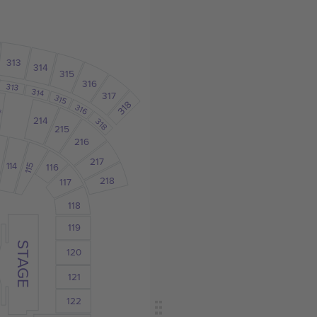
313
314
315
316
313
314
317
315
318
316
3
214
318
215
216
217
114
116
115
218
117
118
119
STAGE
120
121
122