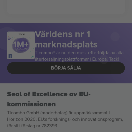
Världens nr 1
TACK!
marknadsplats
Ticombo® är nu den mest efterföljda av alla
återförsäljningsplattformar i Europa. Tack!
BÖRJA SÄLJA
Seal of Excellence av EU-
kommissionen
Ticombo GmbH (moderbolag) är uppmärksammat i
Horizon 2020, EU:s forsknings- och innovationsprogram,
för sitt förslag nr 782393.