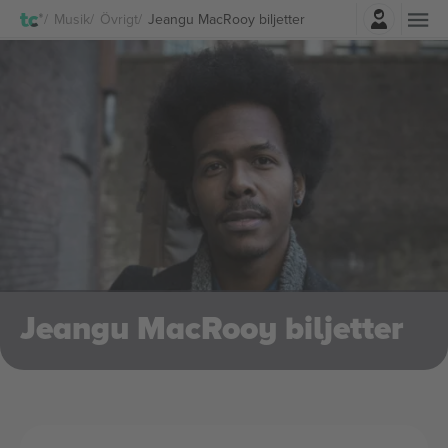
Logga in
Musik
Övrigt
Jeangu MacRooy biljetter
Jeangu MacRooy biljetter