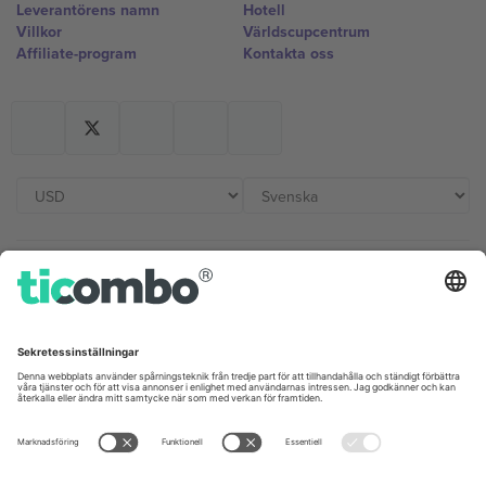
Leverantörens namn
Hotell
Villkor
Världscupcentrum
Affiliate-program
Kontakta oss
Kontor och support
Germany
United Kingdom
Unter den Linden 24, 10117
167 City Road, London, Greater
Berlin, Germany
London, EC1V 1AW, United
Kingdom
United States
Switzerland
131 Continental Dr, Suite 305,
Dorfstrasse 52a, 6390