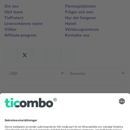
Om oss
Företagstjänster
Vårt team
Frågor och mer
TixProtect
Hur det fungerar
Leverantörens namn
Hotell
Villkor
Världscupcentrum
Affiliate-program
Kontakta oss
Kontor och support
Germany
United Kingdom
Unter den Linden 24, 10117
167 City Road, London, Greater
Berlin, Germany
London, EC1V 1AW, United
Kingdom