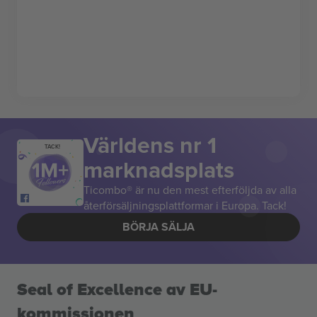
Världens nr 1
TACK!
marknadsplats
Ticombo® är nu den mest efterföljda av alla
återförsäljningsplattformar i Europa. Tack!
BÖRJA SÄLJA
Seal of Excellence av EU-
kommissionen