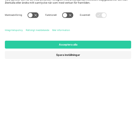
United States
Switzerland
131 Continental Dr, Suite 305,
Dorfstrasse 52a, 6390
Newark, Delaware 19713, United
Engelberg, Switzerland
States
Bulgaria
United Arab Emirates
Regus Sofia City West, bul
UAE Dubai Silicon Oasis, DDP
Totleben 53-55, 1606 Sofia,
Building A1, Office 302, Dubai,
Bulgaria
United Arab Emirates
Mexico
Av Chapultepec 360, Roma
Norte, Cuauhtémoc, 06700
Ciudad de México, CDMX,
Mexico
Plattformsleverantörens juridiska enhet kan variera beroende på
plats, evenemang och/eller domän. För detaljer, se specifik
evenemangssida, avtryck och villkor.,
Leverantörens namn
och
Villkor.
© 2026 Ticombo. Alla rättigheter förbehållna.