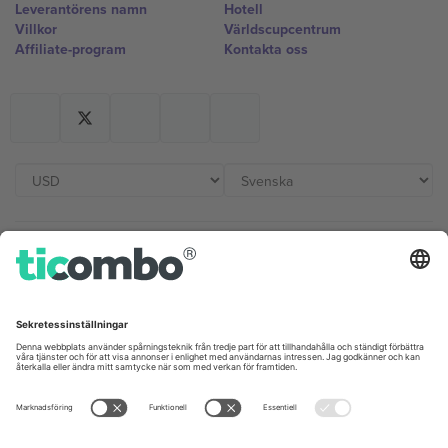
Leverantörens namn
Hotell
Villkor
Världscupcentrum
Affiliate-program
Kontakta oss
Kontor och support
Germany
United Kingdom
Unter den Linden 24, 10117
167 City Road, London, Greater
Berlin, Germany
London, EC1V 1AW, United
Kingdom
United States
Switzerland
131 Continental Dr, Suite 305,
Dorfstrasse 52a, 6390