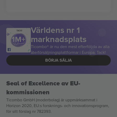
Världens nr 1
TACK!
marknadsplats
Ticombo® är nu den mest efterföljda av alla
återförsäljningsplattformar i Europa. Tack!
BÖRJA SÄLJA
Seal of Excellence av EU-
kommissionen
Ticombo GmbH (moderbolag) är uppmärksammat i
Horizon 2020, EU:s forsknings- och innovationsprogram,
för sitt förslag nr 782393.