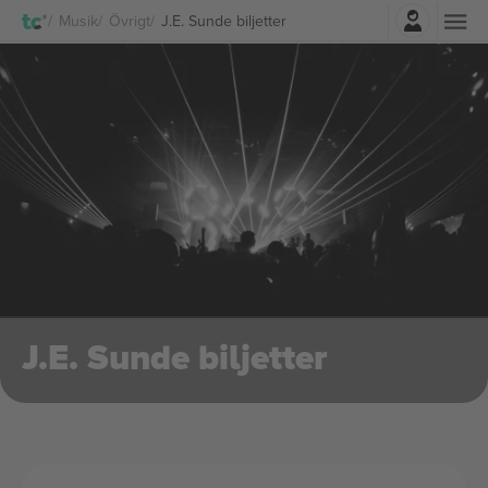
Logga in
Musik
Övrigt
J.E. Sunde biljetter
J.E. Sunde biljetter