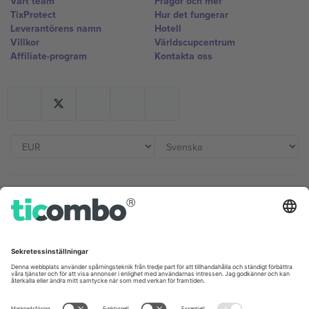
Vårt team
Frågor och mer
TixProtect
Hur det fungerar
Leverantörens namn
Hotell
Villkor
Världscupcentrum
Affiliate-program
Kontakta oss
Kontor och support
Germany
United Kingdom
Unter den Linden 24, 10117
167 City Road, London, Greater
Berlin, Germany
London, EC1V 1AW, United
Kingdom
United States
Switzerland