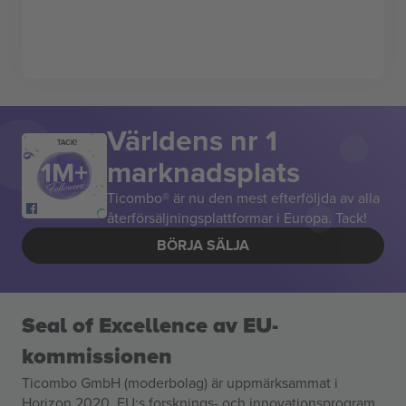
Världens nr 1
TACK!
marknadsplats
Ticombo® är nu den mest efterföljda av alla
återförsäljningsplattformar i Europa. Tack!
BÖRJA SÄLJA
Seal of Excellence av EU-
kommissionen
Ticombo GmbH (moderbolag) är uppmärksammat i
Horizon 2020, EU:s forsknings- och innovationsprogram,