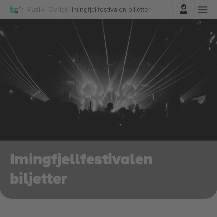
Logga in
Musik
Övrigt
Imingfjellfestivalen biljetter
Imingfjellfestivalen
biljetter