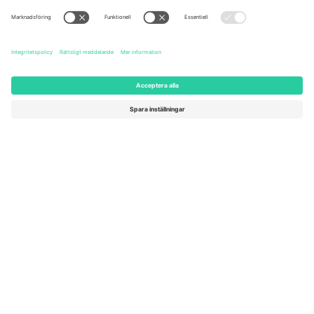
United States
Switzerland
131 Continental Dr, Suite 305,
Dorfstrasse 52a, 6390
Newark, Delaware 19713, United
Engelberg, Switzerland
States
Bulgaria
United Arab Emirates
Regus Sofia City West, bul
UAE Dubai Silicon Oasis, DDP
Totleben 53-55, 1606 Sofia,
Building A1, Office 302, Dubai,
Bulgaria
United Arab Emirates
Mexico
Av Chapultepec 360, Roma
Norte, Cuauhtémoc, 06700
Ciudad de México, CDMX,
Mexico
Plattformsleverantörens juridiska enhet kan variera beroende på
plats, evenemang och/eller domän. För detaljer, se specifik
evenemangssida, avtryck och villkor.,
Leverantörens namn
och
Villkor.
© 2026 Ticombo. Alla rättigheter förbehållna.