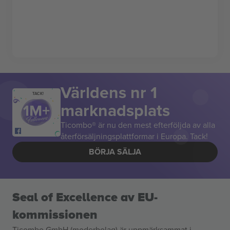
Världens nr 1
TACK!
marknadsplats
Ticombo® är nu den mest efterföljda av alla
återförsäljningsplattformar i Europa. Tack!
BÖRJA SÄLJA
Seal of Excellence av EU-
kommissionen
Ticombo GmbH (moderbolag) är uppmärksammat i