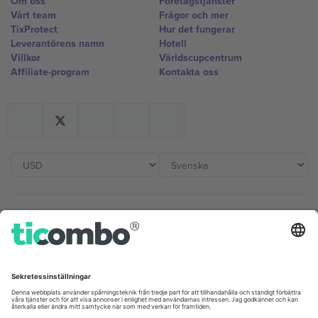
Om oss
Företagstjänster
Vårt team
Frågor och mer
TixProtect
Hur det fungerar
Leverantörens namn
Hotell
Villkor
Världscupcentrum
Affiliate-program
Kontakta oss
Kontor och support
Germany
United Kingdom
Unter den Linden 24, 10117
167 City Road, London, Greater
Berlin, Germany
London, EC1V 1AW, United
Kingdom