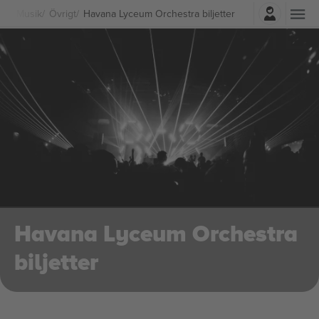
Logga in
Musik
Övrigt
Havana Lyceum Orchestra biljetter
Havana Lyceum Orchestra
biljetter