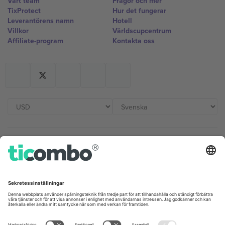
Vårt team
Frågor och mer
TixProtect
Hur det fungerar
Leverantörens namn
Hotell
Villkor
Världscupcentrum
Affiliate-program
Kontakta oss
Kontor och support
Germany
United Kingdom
Unter den Linden 24, 10117
167 City Road, London, Greater
Berlin, Germany
London, EC1V 1AW, United
Kingdom
United States
Switzerland