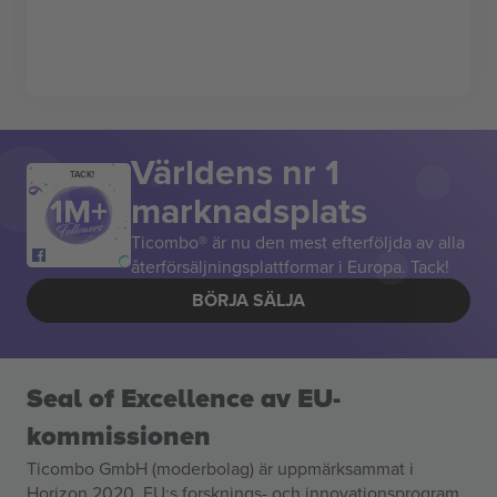
Världens nr 1
TACK!
marknadsplats
Ticombo® är nu den mest efterföljda av alla
återförsäljningsplattformar i Europa. Tack!
BÖRJA SÄLJA
Seal of Excellence av EU-
kommissionen
Ticombo GmbH (moderbolag) är uppmärksammat i
Horizon 2020, EU:s forsknings- och innovationsprogram,