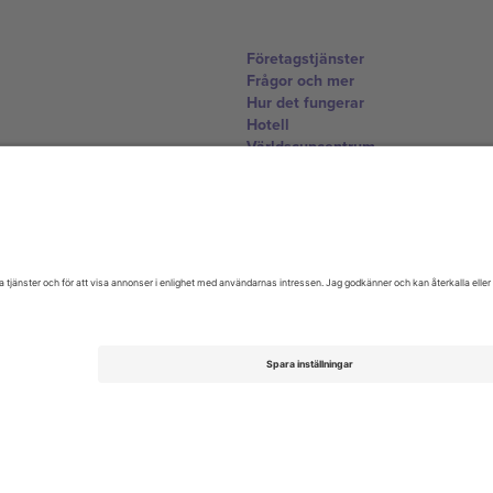
Företagstjänster
Frågor och mer
Hur det fungerar
Hotell
Världscupcentrum
Kontakta oss
United Kingdom
167 City Road, London, Greater L
Switzerland
United States
Dorfstrasse 52a, 6390 Engelberg, 