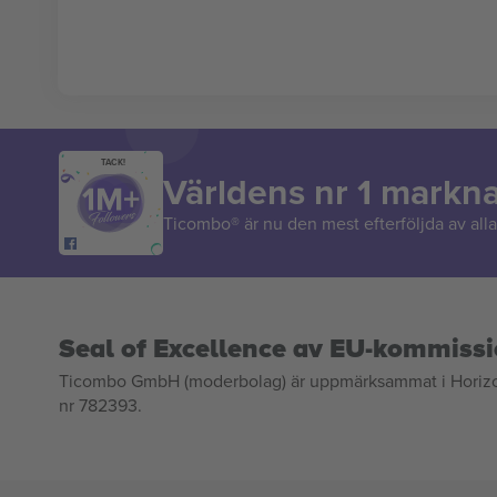
TACK!
Världens nr 1 markn
Ticombo® är nu den mest efterföljda av alla 
Seal of Excellence av EU-kommiss
Ticombo GmbH (moderbolag) är uppmärksammat i Horizon 2
nr 782393.