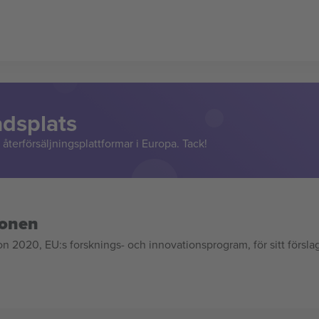
adsplats
återförsäljningsplattformar i Europa. Tack!
ionen
020, EU:s forsknings- och innovationsprogram, för sitt försla