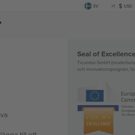
SV
+1
USD
r
Seal of Excellen
Ticombo GmbH (moderbolag)
och innovationsprogram, för
iva
ägga till ett