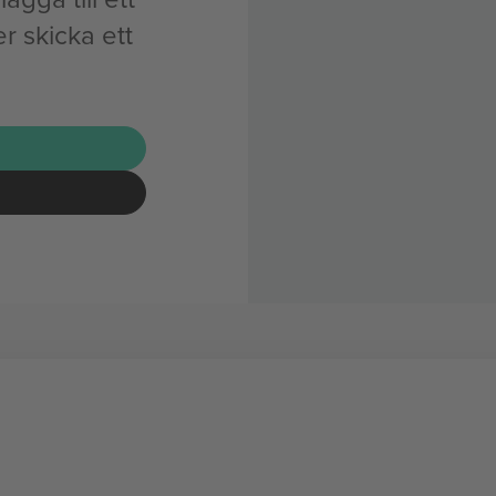
r skicka ett
G