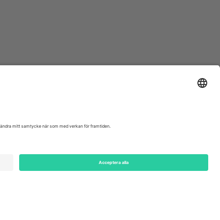
ondon, EC1V 1AW, United Kingdom
Switzerland