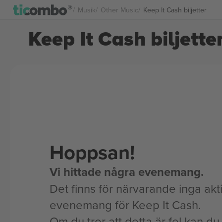
Musik
Other Music
Keep It Cash biljetter
Keep It Cash biljette
Hoppsan!
Vi hittade några evenemang.
Det finns för närvarande inga akt
evenemang för Keep It Cash.
Om du tror att detta är fel kan du l