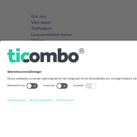
Om oss
Vårt team
TixProtect
Leverantörens namn
Villkor
Affiliate-program
Kontor och support
Germany
Unter den Linden 24, 10117 Berlin, Germany
United States
131 Continental Dr, Suite 305, Newark, Delaware 19713, 