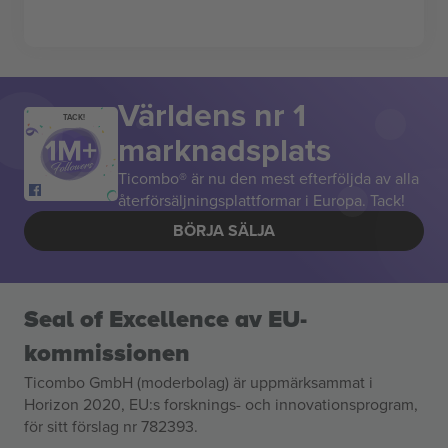
Världens nr 1
TACK!
marknadsplats
Ticombo® är nu den mest efterföljda av alla
återförsäljningsplattformar i Europa. Tack!
BÖRJA SÄLJA
Seal of Excellence av EU-
kommissionen
Ticombo GmbH (moderbolag) är uppmärksammat i
Horizon 2020, EU:s forsknings- och innovationsprogram,
för sitt förslag nr 782393.