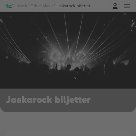
Logga in
Musik
Other Music
Jaskarock biljetter
Jaskarock biljetter