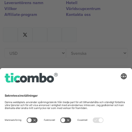
Leverantörens namn
Hotell
Villkor
Världscupcentrum
Affiliate-program
Kontakta oss
Kontor och support
Germany
United Kingdom
Unter den Linden 24, 10117
167 City Road, London, Greater
Berlin, Germany
London, EC1V 1AW, United
Kingdom
United States
Switzerland
131 Continental Dr, Suite 305,
Dorfstrasse 52a, 6390