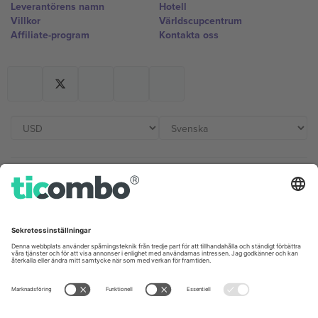
Leverantörens namn
Hotell
Villkor
Världscupcentrum
Affiliate-program
Kontakta oss
Kontor och support
Germany
United Kingdom
Unter den Linden 24, 10117
167 City Road, London, Greater
Berlin, Germany
London, EC1V 1AW, United
Kingdom
United States
Switzerland
131 Continental Dr, Suite 305,
Dorfstrasse 52a, 6390