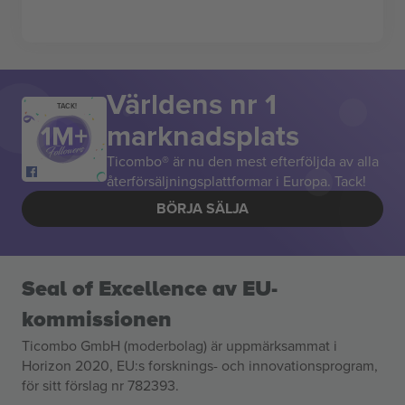
Världens nr 1
TACK!
marknadsplats
Ticombo® är nu den mest efterföljda av alla
återförsäljningsplattformar i Europa. Tack!
BÖRJA SÄLJA
Seal of Excellence av EU-
kommissionen
Ticombo GmbH (moderbolag) är uppmärksammat i
Horizon 2020, EU:s forsknings- och innovationsprogram,
för sitt förslag nr 782393.