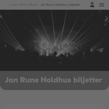
Logga in
Musik
Other Music
Jan Rune Holdhus biljetter
Jan Rune Holdhus biljetter