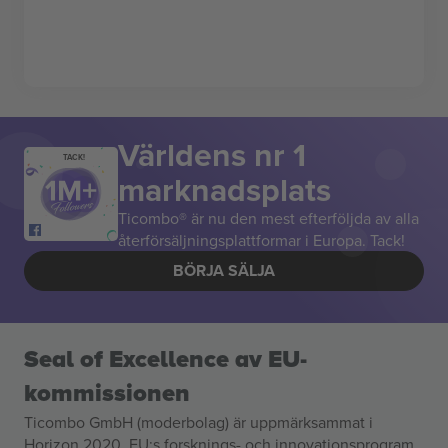
Världens nr 1
TACK!
marknadsplats
Ticombo® är nu den mest efterföljda av alla
återförsäljningsplattformar i Europa. Tack!
BÖRJA SÄLJA
Seal of Excellence av EU-
kommissionen
Ticombo GmbH (moderbolag) är uppmärksammat i
Horizon 2020, EU:s forsknings- och innovationsprogram,