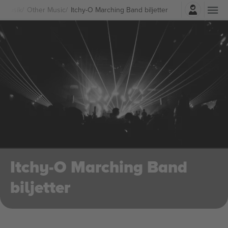
Logga in
Musik
Other Music
Itchy-O Marching Band biljetter
Itchy-O Marching Band
biljetter