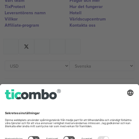
Vårt team
Frågor och mer
TixProtect
Hur det fungerar
Leverantörens namn
Hotell
Villkor
Världscupcentrum
Affiliate-program
Kontakta oss
Kontor och support
Germany
United Kingdom
Unter den Linden 24, 10117
167 City Road, London, Greater
Berlin, Germany
London, EC1V 1AW, United
Kingdom
United States
Switzerland