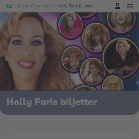
Logga in
Musik
Other Music
Holly Faris biljetter
Holly Faris biljetter