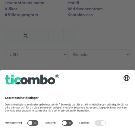
Leverantörens namn
Hotell
Villkor
Världscupcentrum
Affiliate-program
Kontakta oss
Kontor och support
Germany
United Kingdom
Unter den Linden 24, 10117
167 City Road, London, Greater
Berlin, Germany
London, EC1V 1AW, United
Kingdom
United States
Switzerland
131 Continental Dr, Suite 305,
Dorfstrasse 52a, 6390