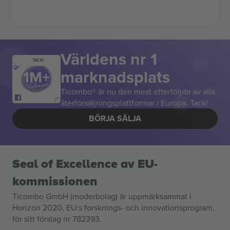
Världens nr 1
TACK!
marknadsplats
Ticombo® är nu den mest efterföljda av alla
återförsäljningsplattformar i Europa. Tack!
BÖRJA SÄLJA
Seal of Excellence av EU-
kommissionen
Ticombo GmbH (moderbolag) är uppmärksammat i
Horizon 2020, EU:s forsknings- och innovationsprogram,
för sitt förslag nr 782393.