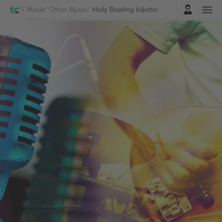
Logga in
Musik
Other Music
Holly Bowling biljetter