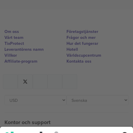
Om oss
Företagstjänster
Vårt team
Frågor och mer
TixProtect
Hur det fungerar
Leverantörens namn
Hotell
Villkor
Världscupcentrum
Affiliate-program
Kontakta oss
Kontor och support