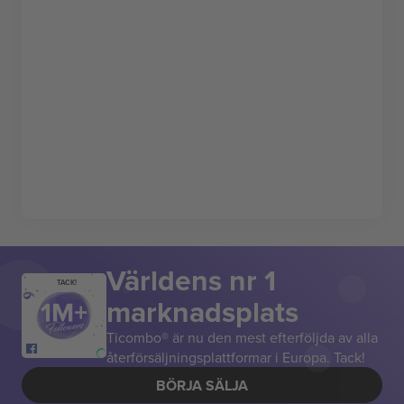
Världens nr 1
TACK!
marknadsplats
Ticombo® är nu den mest efterföljda av alla
återförsäljningsplattformar i Europa. Tack!
BÖRJA SÄLJA