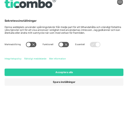
Germany
United Kingdom
Unter den Linden 24, 10117
167 City Road, London, Greater
Berlin, Germany
London, EC1V 1AW, United
Kingdom
United States
Switzerland
131 Continental Dr, Suite 305,
Dorfstrasse 52a, 6390
Newark, Delaware 19713, United
Engelberg, Switzerland
States
Bulgaria
United Arab Emirates
Regus Sofia City West, bul
UAE Dubai Silicon Oasis, DDP
Totleben 53-55, 1606 Sofia,
Building A1, Office 302, Dubai,
Bulgaria
United Arab Emirates
Mexico
Av Chapultepec 360, Roma
Norte, Cuauhtémoc, 06700
Ciudad de México, CDMX,
Mexico